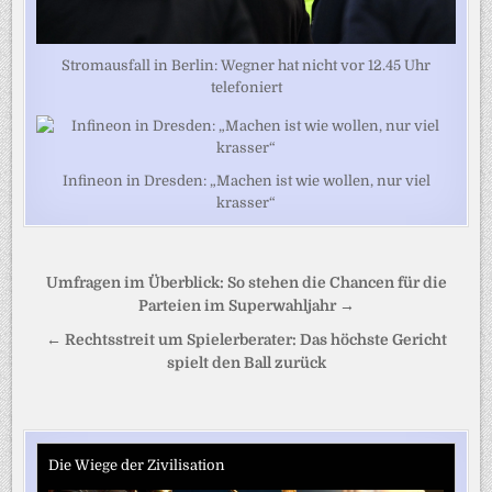
Stromausfall in Berlin: Wegner hat nicht vor 12.45 Uhr
telefoniert
Infineon in Dresden: „Machen ist wie wollen, nur viel
krasser“
Beitragsnavigation
Umfragen im Überblick: So stehen die Chancen für die
Parteien im Superwahljahr →
← Rechtsstreit um Spielerberater: Das höchste Gericht
spielt den Ball zurück
Die Wiege der Zivilisation