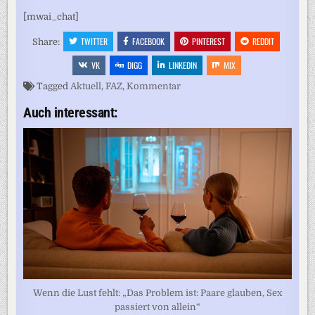
[mwai_chat]
TWITTER
FACEBOOK
PINTEREST
REDDIT
Share:
VK
DIGG
LINKEDIN
MIX
Tagged
Aktuell
,
FAZ
,
Kommentar
Auch interessant:
Wenn die Lust fehlt: „Das Problem ist: Paare glauben, Sex
passiert von allein“