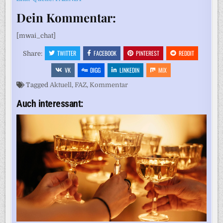
Dein Kommentar:
[mwai_chat]
TWITTER
FACEBOOK
PINTEREST
REDDIT
Share:
VK
DIGG
LINKEDIN
MIX
Tagged
Aktuell
,
FAZ
,
Kommentar
Auch interessant: