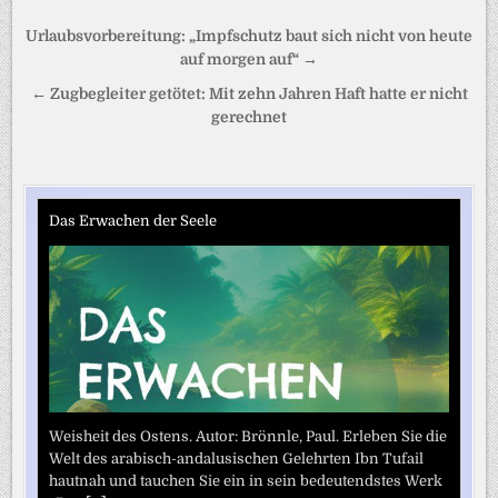
Beitragsnavigation
Urlaubsvorbereitung: „Impfschutz baut sich nicht von heute
auf morgen auf“ →
← Zugbegleiter getötet: Mit zehn Jahren Haft hatte er nicht
gerechnet
Das Erwachen der Seele
Weisheit des Ostens. Autor: Brönnle, Paul. Erleben Sie die
Welt des arabisch-andalusischen Gelehrten Ibn Tufail
hautnah und tauchen Sie ein in sein bedeutendstes Werk