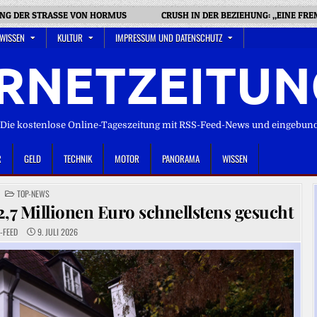
UNG DER STRASSE VON HORMUS
CRUSH IN DER BEZIEHUNG: „EINE FRE
 WISSEN
KULTUR
IMPRESSUM UND DATENSCHUTZ
RNETZEITUN
ie kostenlose Online-Tageszeitung mit RSS-Feed-News und eingebun
R
GELD
TECHNIK
MOTOR
PANORAMA
WISSEN
POSTED
TOP-NEWS
IN
,7 Millionen Euro schnellstens gesucht
-FEED
9. JULI 2026