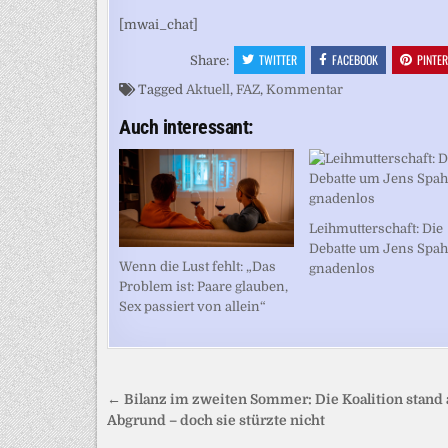
[mwai_chat]
TWITTER
FACEBOOK
PINTE
Share:
Tagged
Aktuell
,
FAZ
,
Kommentar
Auch interessant:
Leihmutterschaft: Die
Debatte um Jens Spah
Wenn die Lust fehlt: „Das
gnadenlos
Problem ist: Paare glauben,
Sex passiert von allein“
Beitragsnavigation
← Bilanz im zweiten Sommer: Die Koalition stand
Abgrund – doch sie stürzte nicht