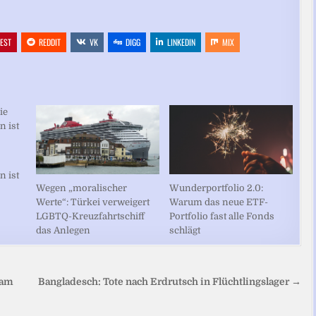
REST
REDDIT
VK
DIGG
LINKEDIN
MIX
n ist
Wegen „moralischer
Wunderportfolio 2.0:
Werte“: Türkei verweigert
Warum das neue ETF-
LGBTQ-Kreuzfahrtschiff
Portfolio fast alle Fonds
das Anlegen
schlägt
 am
Bangladesch: Tote nach Erdrutsch in Flüchtlingslager →