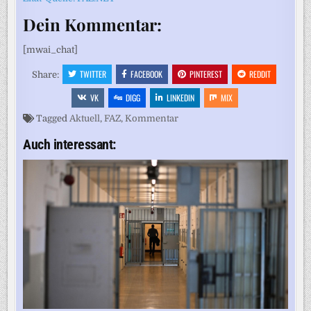
Dein Kommentar:
[mwai_chat]
TWITTER
FACEBOOK
PINTEREST
REDDIT
Share:
VK
DIGG
LINKEDIN
MIX
Tagged
Aktuell
,
FAZ
,
Kommentar
Auch interessant: