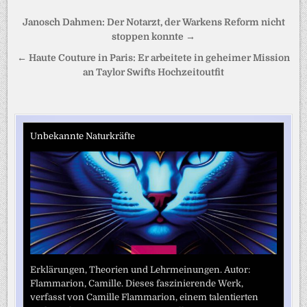
Beitragsnavigation
Janosch Dahmen: Der Notarzt, der Warkens Reform nicht
stoppen konnte →
← Haute Couture in Paris: Er arbeitete in geheimer Mission
an Taylor Swifts Hochzeitoutfit
Unbekannte Naturkräfte
Erklärungen, Theorien und Lehrmeinungen. Autor:
Flammarion, Camille. Dieses faszinierende Werk,
verfasst von Camille Flammarion, einem talentierten