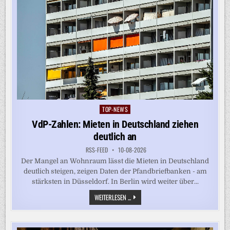
TOP-NEWS
Posted
in
VdP-Zahlen: Mieten in Deutschland ziehen
deutlich an
RSS-FEED
10-08-2026
Der Mangel an Wohnraum lässt die Mieten in Deutschland
deutlich steigen, zeigen Daten der Pfandbriefbanken - am
stärksten in Düsseldorf. In Berlin wird weiter über...
VDP-
WEITERLESEN ...
ZAHLEN:
MIETEN
IN
DEUTSCHLAND
ZIEHEN