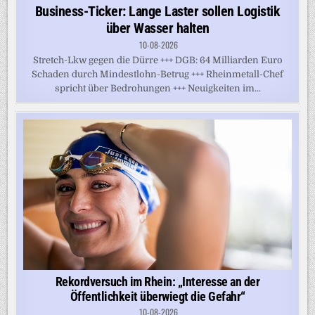
in
Business-Ticker: Lange Laster sollen Logistik
über Wasser halten
10-08-2026
Stretch-Lkw gegen die Dürre +++ DGB: 64 Milliarden Euro
Schaden durch Mindestlohn-Betrug +++ Rheinmetall-Chef
spricht über Bedrohungen +++ Neuigkeiten im...
Rekordversuch im Rhein: „Interesse an der
Öffentlichkeit überwiegt die Gefahr“
10-08-2026