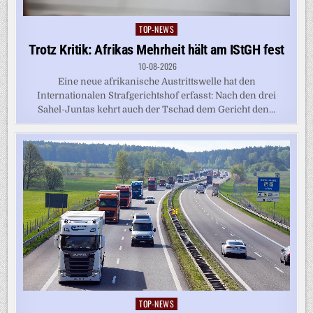
TOP-NEWS
Posted
in
Trotz Kritik: Afrikas Mehrheit hält am IStGH fest
10-08-2026
Eine neue afrikanische Austrittswelle hat den
Internationalen Strafgerichtshof erfasst: Nach den drei
Sahel-Juntas kehrt auch der Tschad dem Gericht den...
TOP-NEWS
Posted