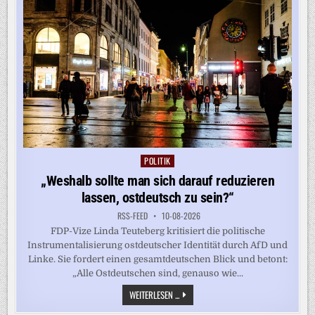
DEUTLICH
AN
POLITIK
Posted
in
„Weshalb sollte man sich darauf reduzieren
lassen, ostdeutsch zu sein?“
RSS-FEED
10-08-2026
FDP-Vize Linda Teuteberg kritisiert die politische
Instrumentalisierung ostdeutscher Identität durch AfD und
Linke. Sie fordert einen gesamtdeutschen Blick und betont:
„Alle Ostdeutschen sind, genauso wie...
„WESHALB
WEITERLESEN ...
SOLLTE
MAN