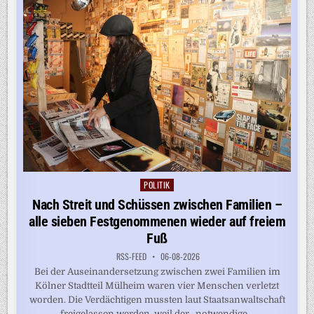
WIRD
POLITIK
Posted
in
Nach Streit und Schüssen zwischen Familien –
alle sieben Festgenommenen wieder auf freiem
Fuß
RSS-FEED
06-08-2026
Bei der Auseinandersetzung zwischen zwei Familien im
Kölner Stadtteil Mülheim waren vier Menschen verletzt
worden. Die Verdächtigen mussten laut Staatsanwaltschaft
freigelassen werden, weil der „notwendige...