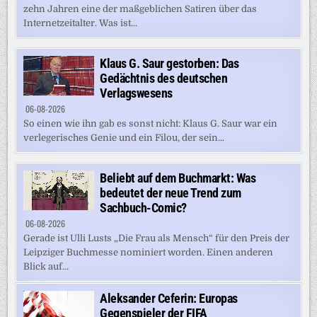
zehn Jahren eine der maßgeblichen Satiren über das
Internetzeitalter. Was ist...
Klaus G. Saur gestorben: Das
Gedächtnis des deutschen
Verlagswesens
06-08-2026
So einen wie ihn gab es sonst nicht: Klaus G. Saur war ein
verlegerisches Genie und ein Filou, der sein...
Beliebt auf dem Buchmarkt: Was
bedeutet der neue Trend zum
Sachbuch-Comic?
06-08-2026
Gerade ist Ulli Lusts „Die Frau als Mensch“ für den Preis der
Leipziger Buchmesse nominiert worden. Einen anderen
Blick auf...
Aleksander Ceferin: Europas
Gegenspieler der FIFA