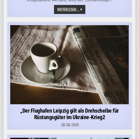
NACH
WEITERLESEN ...
STREIT
UND
SCHÜSSEN
ZWISCHEN
FAMILIEN
–
ALLE
SIEBEN
FESTGENOMMENEN
WIEDER
AUF
FREIEM
FUSS
„Der Flughafen Leipzig gilt als Drehscheibe für
Rüstungsgüter im Ukraine-Krieg2
06-08-2026