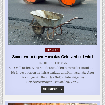
TOP-NEWS
Posted
in
Sondervermögen – wo das Geld verbaut wird
RSS-FEED
06-08-2026
500 Milliarden Euro Sonderschulden nimmt der Bund auf -
für Investitionen in Infrastruktur und Klimaschutz. Aber
wohin genau fließt das Geld? Unterwegs zu
Sondervermögen-Baustellen. Von...
SONDERVERMÖGEN
WEITERLESEN ...
–
WO
DAS
GELD
VERBAUT