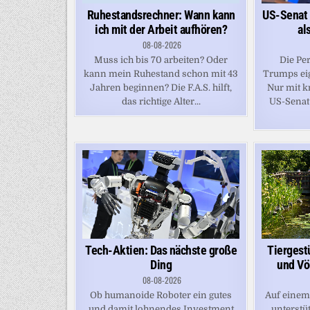
Ruhestandsrechner: Wann kann
US-Senat 
ich mit der Arbeit aufhören?
al
08-08-2026
Muss ich bis 70 arbeiten? Oder
Die Per
kann mein Ruhestand schon mit 43
Trumps eig
Jahren beginnen? Die F.A.S. hilft,
Nur mit k
das richtige Alter...
US-Senat
Tech-Aktien: Das nächste große
Tiergest
Ding
und Vö
08-08-2026
Ob humanoide Roboter ein gutes
Auf einem
und damit lohnendes Investment
unterstü