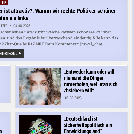
ALS
ITIK
ted
JUSTIZMINISTER
r ist attraktiv?: Warum wir rechte Politiker schöner
nden als linke
-FEED
08-08-2026
scher haben untersucht, welche Parteien schönere Politiker
en, und das Ergebnis ist überraschend eindeutig. Wie kann das
n? Zitat-Quelle: FAZ.NET Dein Kommentar: [mwai_chat]
WER
ITERLESEN ...
IST
ATTRAKTIV?:
WARUM
WIR
„Entweder kann oder will
RECHTE
POLITIKER
niemand die Dinger
SCHÖNER
FINDEN
runterholen, weil man sich
ALS
absichern will“
LINKE
08-08-2026
„Deutschland ist
sicherheitspolitisch ein
n
Entwicklungsland“