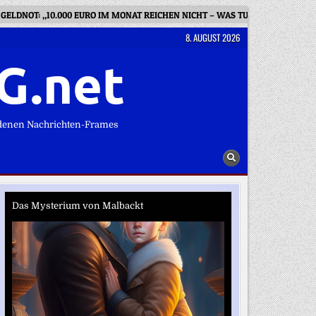
GELDNOT: „10.000 EURO IM MONAT REICHEN NICHT – WAS TUN?“
WIE
8. AUGUST 2026
G.net
denen Nachrichten-Frames
Das Mysterium von Malbackt