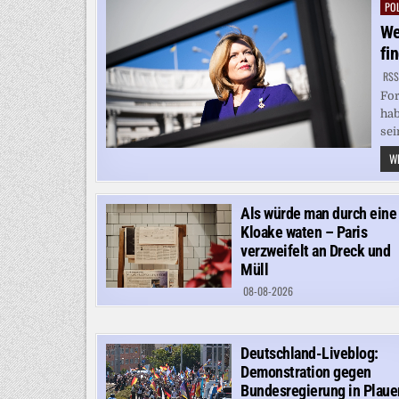
POL
Pos
in
We
fi
RSS
For
hab
sei
WE
Als würde man durch eine
Kloake waten – Paris
verzweifelt an Dreck und
Müll
08-08-2026
Deutschland-Liveblog:
Demonstration gegen
Bundesregierung in Plaue