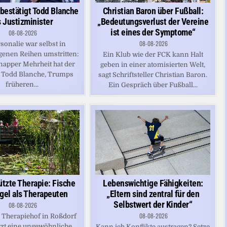
bestätigt Todd Blanche
Christian Baron über Fußball:
s Justizminister
„Bedeutungsverlust der Vereine
ist eines der Symptome“
08-08-2026
08-08-2026
sonalie war selbst in
enen Reihen umstritten:
Ein Klub wie der FCK kann Halt
napper Mehrheit hat der
geben in einer atomisierten Welt,
 Todd Blanche, Trumps
sagt Schriftsteller Christian Baron.
früheren...
Ein Gespräch über Fußball...
ützte Therapie: Fische
Lebenswichtige Fähigkeiten:
gel als Therapeuten
„Eltern sind zentral für den
Selbstwert der Kinder“
08-08-2026
08-08-2026
 Therapiehof in Roßdorf
tzt eine ungewöhnliche
Kann ich Konflikte austragen? Setze