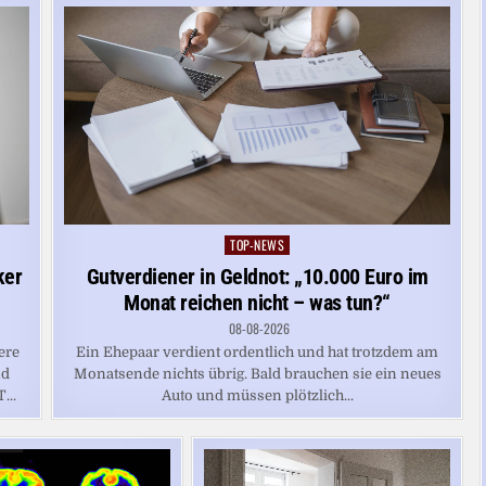
TOP-NEWS
Posted
in
ker
Gutverdiener in Geldnot: „10.000 Euro im
Monat reichen nicht – was tun?“
08-08-2026
ere
Ein Ehepaar verdient ordentlich und hat trotzdem am
nd
Monatsende nichts übrig. Bald brauchen sie ein neues
...
Auto und müssen plötzlich...