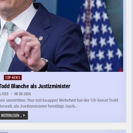
TOP-NEWS
Posted
in
Todd Blanche als Justizminister
S-FEED
08-08-2026
hen umstritten: Nur mit knapper Mehrheit hat der US-Senat Todd
alt, als Justizminister bestätigt. Auch...
US-
WEITERLESEN ...
SENAT
BESTÄTIGT
TODD
BLANCHE