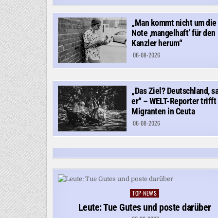
„Man kommt nicht um die
Note ‚mangelhaft’ für den
Kanzler herum“
06-08-2026
„Das Ziel? Deutschland, s
er“ – WELT-Reporter trifft
Migranten in Ceuta
06-08-2026
TOP-NEWS
Posted
in
Leute: Tue Gutes und poste darüber