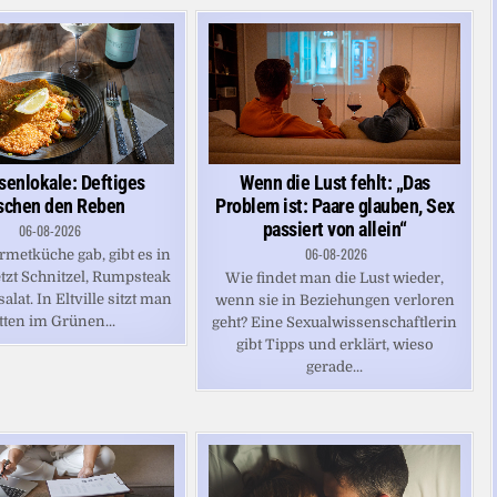
senlokale: Deftiges
Wenn die Lust fehlt: „Das
schen den Reben
Problem ist: Paare glauben, Sex
passiert von allein“
06-08-2026
06-08-2026
metküche gab, gibt es in
etzt Schnitzel, Rumpsteak
Wie findet man die Lust wieder,
lat. In Eltville sitzt man
wenn sie in Beziehungen verloren
tten im Grünen...
geht? Eine Sexualwissenschaftlerin
gibt Tipps und erklärt, wieso
gerade...