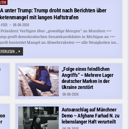
LEIPZIG/HALLE
ITIK
ted
A unter Trump: Trump droht nach Berichten über
ketenmangel mit langen Haftstrafen
-FEED
06-08-2026
Präsident: Verfügen über „gewaltige Mengen“ an Munition +++
mp greift demokratischen Senatskandidaten in Michigan an +++
seth bestreitet Mangel an Abwehrraketen +++ alle Neuigkeiten im...
USA
ITERLESEN ...
UNTER
TRUMP:
TRUMP
DROHT
s
„Folge eines feindlichen
NACH
BERICHTEN
Angriffs“ – Mehrere Lager
ÜBER
RAKETENMANGEL
deutscher Marken in der
MIT
Ukraine zerstört
LANGEN
HAFTSTRAFEN
06-08-2026
Autoanschlag auf Münchner
von
Demo – Afghane Farhad N. zu
r
lebenslanger Haft verurteilt
06-08-2026