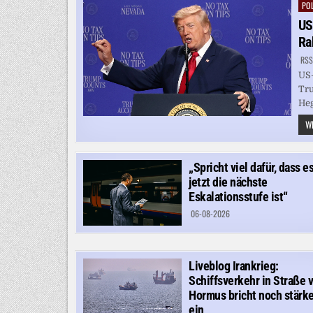
POL
Pos
in
US
Ra
RSS
US-
Tru
Heg
WE
„Spricht viel dafür, dass e
jetzt die nächste
Eskalationsstufe ist“
06-08-2026
Liveblog Irankrieg:
Schiffsverkehr in Straße 
Hormus bricht noch stärke
ein