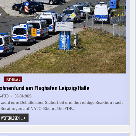
TOP-NEWS
Posted
in
rohnenfund am Flughafen Leipzig/Halle
S-FEED
06-08-2026
ieht eine Debatte über Sicherheit und die richtige Reaktion nach
 Beratungen auf NATO-Ebene. Die FDP...
SICHERHEITSDEBATTE
WEITERLESEN ...
NACH
DROHNENFUND
AM
FLUGHAFEN