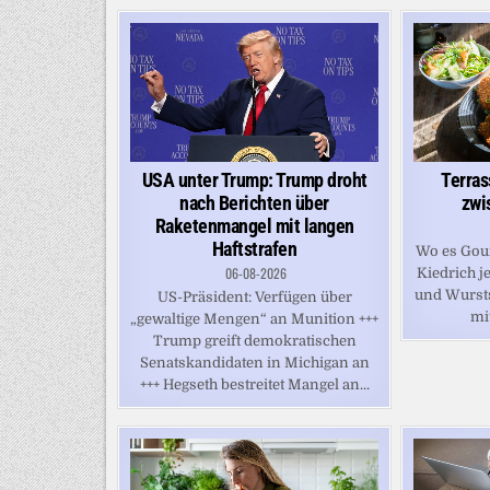
USA unter Trump: Trump droht
Terras
nach Berichten über
zwi
Raketenmangel mit langen
Haftstrafen
Wo es Gour
06-08-2026
Kiedrich j
und Wurstsa
US-Präsident: Verfügen über
mi
„gewaltige Mengen“ an Munition +++
Trump greift demokratischen
Senatskandidaten in Michigan an
+++ Hegseth bestreitet Mangel an...