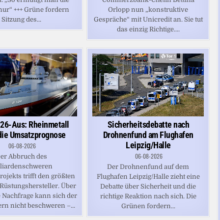
ur“ +++ Grüne fordern
Orlopp nun „konstruktive
Sitzung des...
Gespräche“ mit Unicredit an. Sie tut
das einzig Richtige....
26-Aus: Rheinmetall
Sicherheitsdebatte nach
die Umsatzprognose
Drohnenfund am Flughafen
Leipzig/Halle
06-08-2026
06-08-2026
er Abbruch des
lliardenschweren
Der Drohnenfund auf dem
rojekts trifft den größten
Flughafen Leipzig/Halle zieht eine
Rüstungshersteller. Über
Debatte über Sicherheit und die
Nachfrage kann sich der
richtige Reaktion nach sich. Die
n nicht beschweren –...
Grünen fordern...