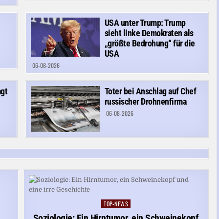
USA unter Trump: Trump
sieht linke Demokraten als
„größte Bedrohung“ für die
USA
06-08-2026
agt
Toter bei Anschlag auf Chef
russischer Drohnenfirma
06-08-2026
TOP-NEWS
Posted
in
Soziologie: Ein Hirntumor, ein Schweinekopf