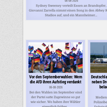
06-08-2026
Sydney Sweeney verteilt Essen an Brandopfer,
Giovanni Zarrella nimmt einen Song in den Abbey 
Studios auf, und ein Mannheimer...
Deutschla
Vor den Septemberwahlen: Wem
neben Dr
die AfD ihren Aufstieg verdankt
bela
06-08-2026
Bei den Wahlen im September sind
der Partei satte Zugewinne so gut
Medienb
wie sicher. Wo haben ihre Wähler
Polizeibe
eigentlich früher...
Dobrindt