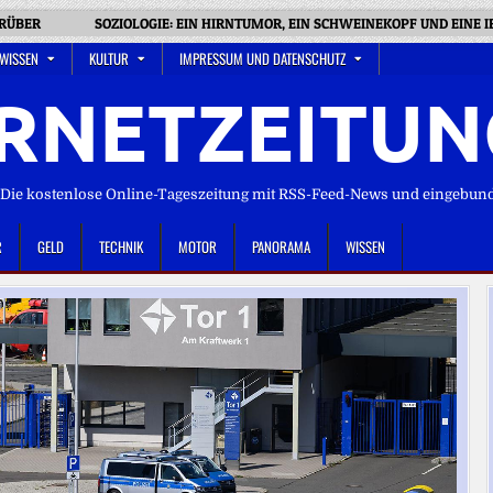
ARÜBER
SOZIOLOGIE: EIN HIRNTUMOR, EIN SCHWEINEKOPF UND EINE 
 WISSEN
KULTUR
IMPRESSUM UND DATENSCHUTZ
RNETZEITUN
ie kostenlose Online-Tageszeitung mit RSS-Feed-News und eingebun
R
GELD
TECHNIK
MOTOR
PANORAMA
WISSEN