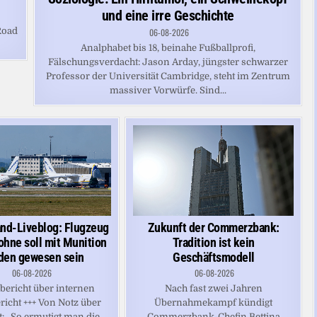
und eine irre Geschichte
Road
06-08-2026
Analphabet bis 18, beinahe Fußballprofi,
Fälschungsverdacht: Jason Arday, jüngster schwarzer
Professor der Universität Cambridge, steht im Zentrum
massiver Vorwürfe. Sind...
nd-Liveblog: Flugzeug
Zukunft der Commerzbank:
ohne soll mit Munition
Tradition ist kein
den gewesen sein
Geschäftsmodell
06-08-2026
06-08-2026
ericht über internen
Nach fast zwei Jahren
richt +++ Von Notz über
Übernahmekampf kündigt
: „So ermutigt man die
Commerzbank-Chefin Bettina