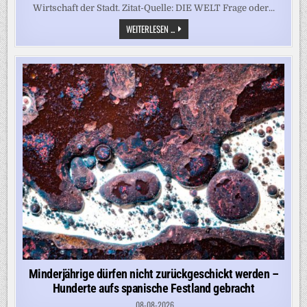
Wirtschaft der Stadt. Zitat-Quelle: DIE WELT Frage oder...
POLITIKER
WEITERLESEN ...
WILL
SWINGER-
PARTYS
IM
RATHAUS
VERANSTALTEN
Minderjährige dürfen nicht zurückgeschickt werden –
Hunderte aufs spanische Festland gebracht
08-08-2026