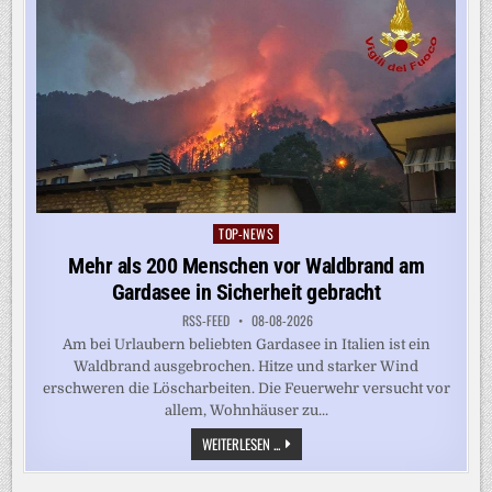
TOP-NEWS
Posted
in
Mehr als 200 Menschen vor Waldbrand am
Gardasee in Sicherheit gebracht
RSS-FEED
08-08-2026
Am bei Urlaubern beliebten Gardasee in Italien ist ein
Waldbrand ausgebrochen. Hitze und starker Wind
erschweren die Löscharbeiten. Die Feuerwehr versucht vor
allem, Wohnhäuser zu...
MEHR
WEITERLESEN ...
ALS
200
MENSCHEN