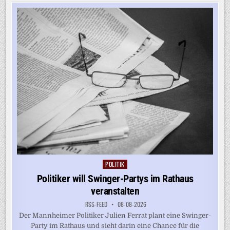
VOR
WALDBRAND
AM
GARDASEE
IN
SICHERHEIT
GEBRACHT
POLITIK
Posted
in
Politiker will Swinger-Partys im Rathaus
veranstalten
RSS-FEED
08-08-2026
Der Mannheimer Politiker Julien Ferrat plant eine Swinger-
Party im Rathaus und sieht darin eine Chance für die