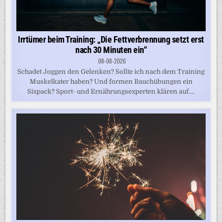
Irrtümer beim Training: „Die Fettverbrennung setzt erst
nach 30 Minuten ein“
08-08-2026
Schadet Joggen den Gelenken? Sollte ich nach dem Training
Muskelkater haben? Und formen Bauchübungen ein
Sixpack? Sport- und Ernährungsexperten klären auf....