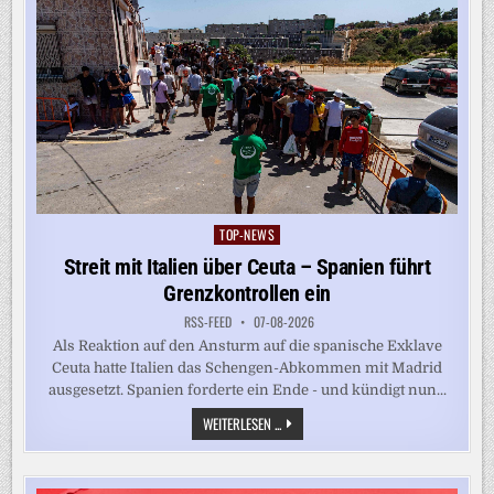
TOP-NEWS
Posted
in
Streit mit Italien über Ceuta – Spanien führt
Grenzkontrollen ein
RSS-FEED
07-08-2026
Als Reaktion auf den Ansturm auf die spanische Exklave
Ceuta hatte Italien das Schengen-Abkommen mit Madrid
ausgesetzt. Spanien forderte ein Ende - und kündigt nun...
STREIT
WEITERLESEN ...
MIT
ITALIEN
ÜBER
CEUTA
–