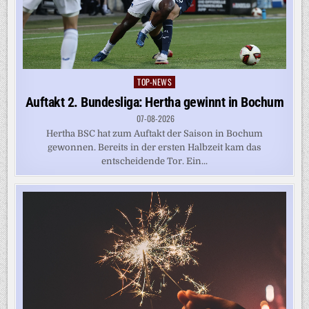
TOP-NEWS
Posted
in
Auftakt 2. Bundesliga: Hertha gewinnt in Bochum
07-08-2026
Hertha BSC hat zum Auftakt der Saison in Bochum
gewonnen. Bereits in der ersten Halbzeit kam das
entscheidende Tor. Ein...