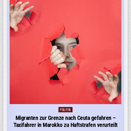
SPANIEN
FÜHRT
GRENZKONTROLLEN
EIN
POLITIK
Posted
in
Migranten zur Grenze nach Ceuta gefahren –
Taxifahrer in Marokko zu Haftstrafen verurteilt