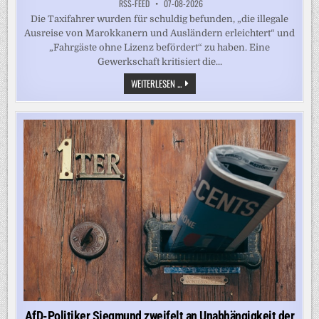
RSS-FEED
07-08-2026
Die Taxifahrer wurden für schuldig befunden, „die illegale
Ausreise von Marokkanern und Ausländern erleichtert“ und
„Fahrgäste ohne Lizenz befördert“ zu haben. Eine
Gewerkschaft kritisiert die...
MIGRANTEN
WEITERLESEN ...
ZUR
GRENZE
NACH
CEUTA
GEFAHREN
–
TAXIFAHRER
IN
MAROKKO
ZU
HAFTSTRAFEN
VERURTEILT
AfD-Politiker Siegmund zweifelt an Unabhängigkeit der