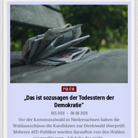
FÜR
DIE
FIFA
POLITIK
Posted
in
„Das ist sozusagen der Todesstern der
Demokratie“
RSS-FEED
06-08-2026
Vor der Kommunalwahl in Niedersachsen haben die
Wahlausschüsse die Kandidaten zur Direktwahl überprüft.
Mehrere AfD-Politiker wurden daraufhin von den Wahlen