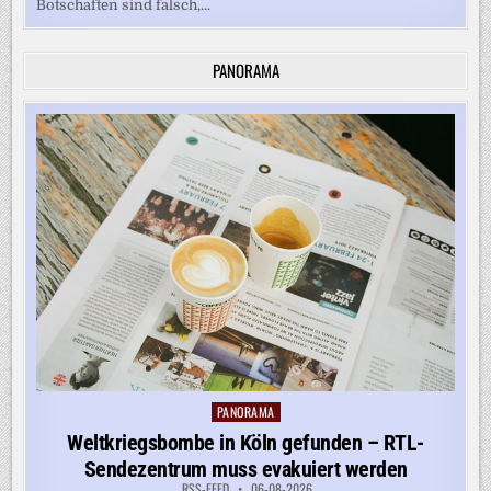
Botschaften sind falsch,...
PANORAMA
PANORAMA
Posted
in
Weltkriegsbombe in Köln gefunden – RTL-
Sendezentrum muss evakuiert werden
RSS-FEED
06-08-2026