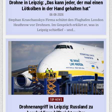
in
Drohne in Leipzig: „Das kann jeder, der mal einen
Lötkolben in der Hand gehalten hat“
06-08-2026
Stephan Kraschanskys Firma schützt den Flughafen London
Heathrow vor Drohnen. Im Gespräch erklärt er, was in
Leipzig schieflief – und...
TOP-NEWS
Posted
in
Drohnenangriff in Leipzig: Russland zu