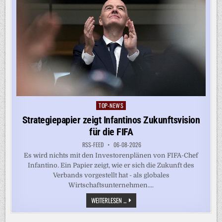
TOP-NEWS
Posted
in
Strategiepapier zeigt Infantinos Zukunftsvision
für die FIFA
RSS-FEED
06-08-2026
Es wird nichts mit den Investorenplänen von FIFA-Chef
Infantino. Ein Papier zeigt, wie er sich die Zukunft des
Verbands vorgestellt hat - als globales
Wirtschaftsunternehmen....
STRATEGIEPAPIER
WEITERLESEN ...
ZEIGT
INFANTINOS
ZUKUNFTSVISION