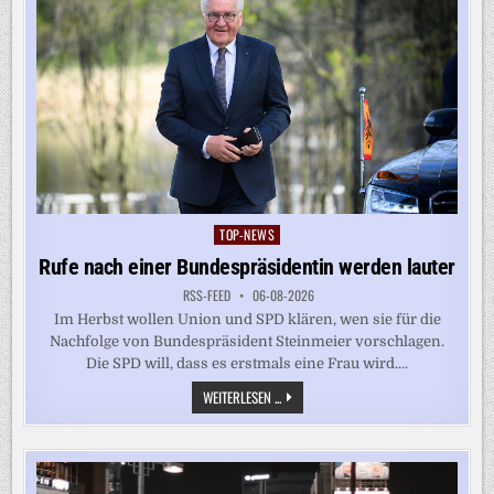
TOP-NEWS
Posted
in
Rufe nach einer Bundespräsidentin werden lauter
RSS-FEED
06-08-2026
Im Herbst wollen Union und SPD klären, wen sie für die
Nachfolge von Bundespräsident Steinmeier vorschlagen.
Die SPD will, dass es erstmals eine Frau wird....
RUFE
WEITERLESEN ...
NACH
EINER
BUNDESPRÄSIDENTIN
WERDEN
LAUTER