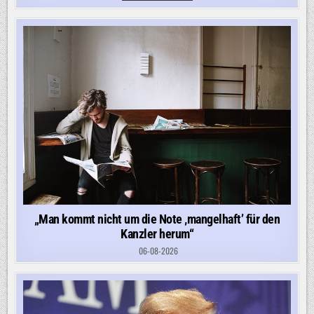
VIEL
DAFÜR,
DASS
ES
JETZT
DIE
NÄCHSTE
ESKALATIONSSTUFE
IST“
„Man kommt nicht um die Note ‚mangelhaft’ für den
Kanzler herum“
06-08-2026