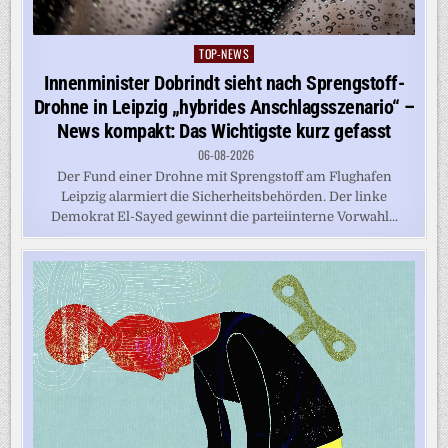
TOP-NEWS
Posted
in
Innenminister Dobrindt sieht nach Sprengstoff-
Drohne in Leipzig „hybrides Anschlagsszenario“ –
News kompakt: Das Wichtigste kurz gefasst
06-08-2026
Der Fund einer Drohne mit Sprengstoff am Flughafen
Leipzig alarmiert die Sicherheitsbehörden. Der linke
Demokrat El-Sayed gewinnt die parteiinterne Vorwahl...