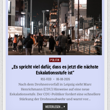
POLITIK
Posted
in
„Es spricht viel dafür, dass es jetzt die nächste
Eskalationsstufe ist“
RSS-FEED
06-08-2026
Nach dem Drohnenvorfall in Leipzig sieht Marc
Henrichmann (CDU) Hinweise auf eine neue
Eskalationsstufe. Der CDU-Politiker fordert eine schnellere
Stärkung der Drohnenabwehr und warnt vor...
„ES
WEITERLESEN ...
SPRICHT