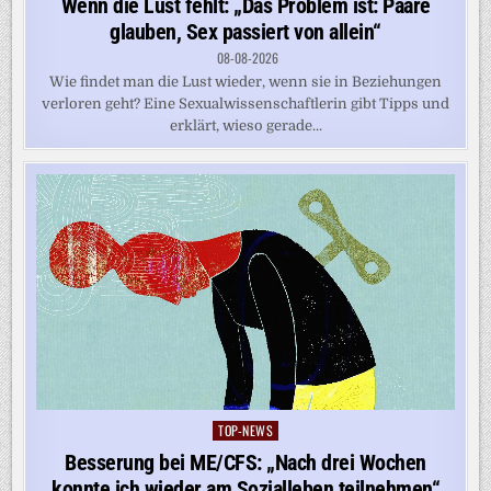
Wenn die Lust fehlt: „Das Problem ist: Paare
glauben, Sex passiert von allein“
08-08-2026
Wie findet man die Lust wieder, wenn sie in Beziehungen
verloren geht? Eine Sexualwissenschaftlerin gibt Tipps und
erklärt, wieso gerade...
TOP-NEWS
Posted
in
Besserung bei ME/CFS: „Nach drei Wochen
konnte ich wieder am Sozialleben teilnehmen“