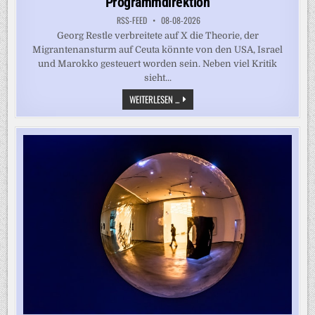
Programmdirektion
RSS-FEED
08-08-2026
Georg Restle verbreitete auf X die Theorie, der
Migrantenansturm auf Ceuta könnte von den USA, Israel
und Marokko gesteuert worden sein. Neben viel Kritik
sieht...
ANTISEMITISMUS-
WEITERLESEN ...
VORWÜRFE
GEGEN
RESTLE
–
WDR-
RUNDFUNKRAT
BESCHWERT
SICH
BEI
PROGRAMMDIREKTION