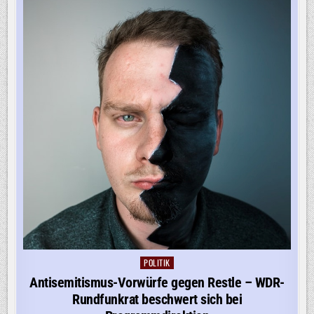
POLITIK
Posted
in
Antisemitismus-Vorwürfe gegen Restle – WDR-
Rundfunkrat beschwert sich bei