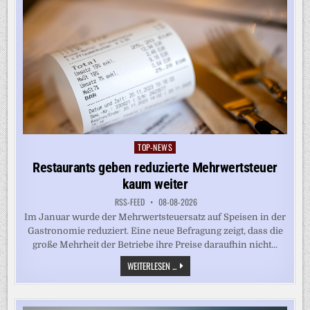
TOP-NEWS
Posted
in
Restaurants geben reduzierte Mehrwertsteuer
kaum weiter
RSS-FEED
08-08-2026
Im Januar wurde der Mehrwertsteuersatz auf Speisen in der
Gastronomie reduziert. Eine neue Befragung zeigt, dass die
große Mehrheit der Betriebe ihre Preise daraufhin nicht...
RESTAURANTS
WEITERLESEN ...
GEBEN
REDUZIERTE
MEHRWERTSTEUER
KAUM
WEITER