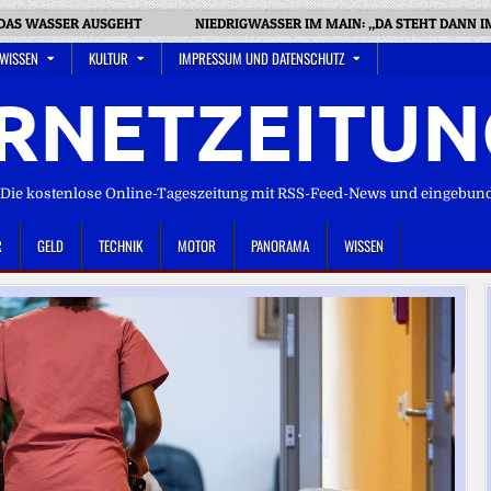
 DAS WASSER AUSGEHT
NIEDRIGWASSER IM MAIN: „DA STEHT DANN IM
 WISSEN
KULTUR
IMPRESSUM UND DATENSCHUTZ
RNETZEITUN
ie kostenlose Online-Tageszeitung mit RSS-Feed-News und eingebun
R
GELD
TECHNIK
MOTOR
PANORAMA
WISSEN