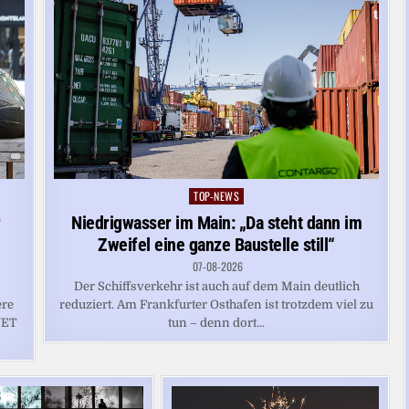
TOP-NEWS
Posted
in
r
Niedrigwasser im Main: „Da steht dann im
Zweifel eine ganze Baustelle still“
07-08-2026
Der Schiffsverkehr ist auch auf dem Main deutlich
ere
reduziert. Am Frankfurter Osthafen ist trotzdem viel zu
NET
tun – denn dort...