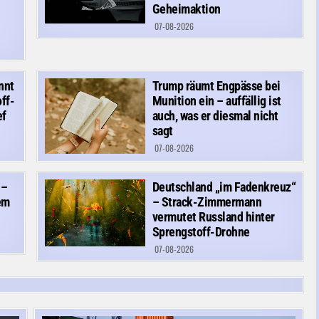
Geheimaktion
07-08-2026
nnt
Trump räumt Engpässe bei
ff-
Munition ein – auffällig ist
ef
auch, was er diesmal nicht
sagt
07-08-2026
 –
Deutschland „im Fadenkreuz“
em
– Strack-Zimmermann
vermutet Russland hinter
Sprengstoff-Drohne
07-08-2026