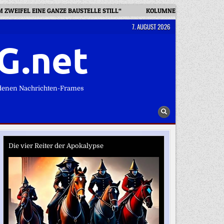
 ZWEIFEL EINE GANZE BAUSTELLE STILL“
KOLUMNE „RICHTIG ESSEN
7. AUGUST 2026
G.net
denen Nachrichten-Frames
Die vier Reiter der Apokalypse