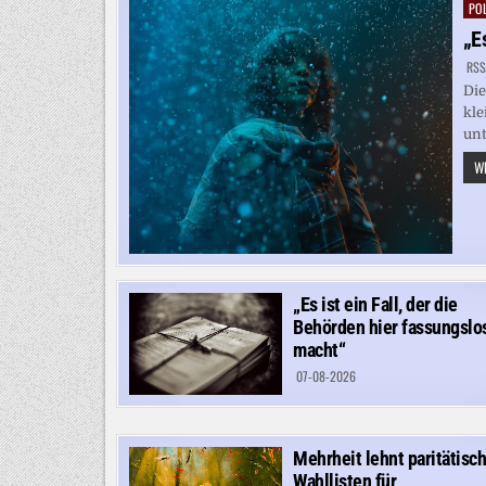
POL
Pos
in
„E
RSS
Die
kle
unt
WE
„Es ist ein Fall, der die
Behörden hier fassungslo
macht“
07-08-2026
Mehrheit lehnt paritätisc
Wahllisten für