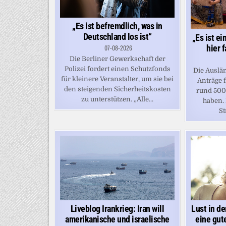
„Es ist befremdlich, was in
Deutschland los ist“
„Es ist ei
hier 
07-08-2026
Die Berliner Gewerkschaft der
Polizei fordert einen Schutzfonds
Die Auslä
für kleinere Veranstalter, um sie bei
Anträge 
den steigenden Sicherheitskosten
rund 500
zu unterstützen. „Alle...
haben.
St
Liveblog Irankrieg: Iran will
Lust in de
amerikanische und israelische
eine gut