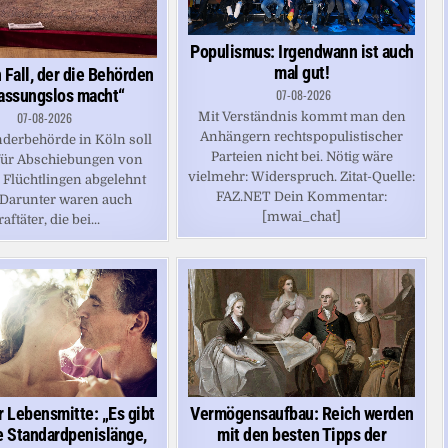
Populismus: Irgendwann ist auch
mal gut!
n Fall, der die Behörden
fassungslos macht“
07-08-2026
Mit Verständnis kommt man den
07-08-2026
Anhängern rechtspopulistischer
nderbehörde in Köln soll
Parteien nicht bei. Nötig wäre
für Abschiebungen von
vielmehr: Widerspruch. Zitat-Quelle:
 Flüchtlingen abgelehnt
FAZ.NET Dein Kommentar:
 Darunter waren auch
[mwai_chat]
raftäter, die bei...
Vermögensaufbau: Reich werden
r Lebensmitte: „Es gibt
mit den besten Tipps der
e Standardpenislänge,