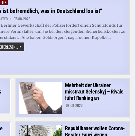
PFLEGEREFORM
ITIK
ted
AUF
KRITIK
s ist befremdlich, was in Deutschland los ist“
STOSSEN
-FEED
07-08-2026
 Berliner Gewerkschaft der Polizei fordert einen Schutzfonds für
inere Veranstalter, um sie bei den steigenden Sicherheitskosten zu
erstützen. „Alle haben Geldsorgen“, sagt Jochen Kopelke,...
„ES
ITERLESEN ...
IST
BEFREMDLICH,
WAS
IN
DEUTSCHLAND
LOS
IST“
Mehrheit der Ukrainer
s
misstraut Selenskyj – Rivale
führt Ranking an
07-08-2026
he
Republikaner wollen Corona-
Berater Fauci wegen