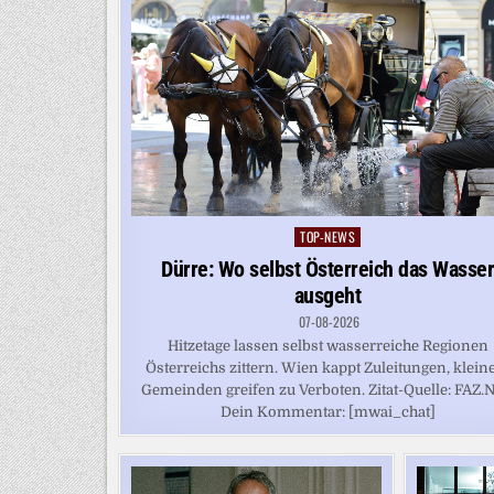
TOP-NEWS
Posted
in
Dürre: Wo selbst Österreich das Wasse
ausgeht
07-08-2026
Hitzetage lassen selbst wasserreiche Regionen
Österreichs zittern. Wien kappt Zuleitungen, klein
Gemeinden greifen zu Verboten. Zitat-Quelle: FAZ.
Dein Kommentar: [mwai_chat]