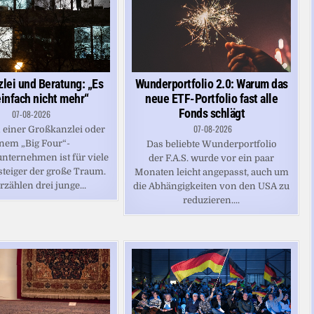
lei und Beratung: „Es
Wunderportfolio 2.0: Warum das
einfach nicht mehr“
neue ETF-Portfolio fast alle
Fonds schlägt
07-08-2026
07-08-2026
n einer Großkanzlei oder
nem „Big Four“-
Das beliebte Wunderportfolio
nternehmen ist für viele
der F.A.S. wurde vor ein paar
steiger der große Traum.
Monaten leicht angepasst, auch um
rzählen drei junge...
die Abhängigkeiten von den USA zu
reduzieren....