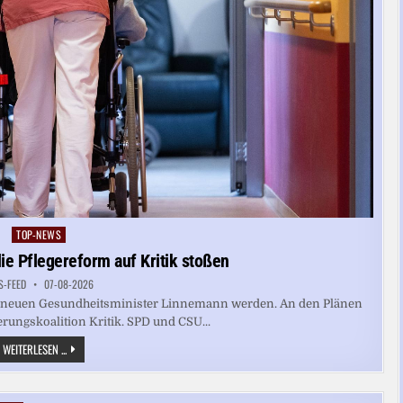
TOP-NEWS
Posted
in
ie Pflegereform auf Kritik stoßen
S-FEED
07-08-2026
 den neuen Gesundheitsminister Linnemann werden. An den Plänen
ierungskoalition Kritik. SPD und CSU...
WARUM
WEITERLESEN ...
DIE
PLÄNE
FÜR
DIE