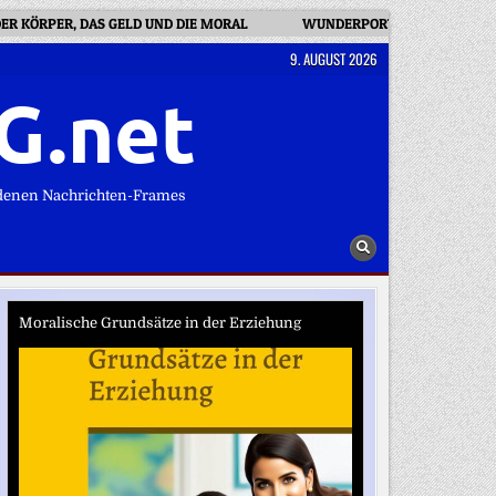
ER KÖRPER, DAS GELD UND DIE MORAL
WUNDERPORTFOLIO 2.0: WARU
9. AUGUST 2026
G.net
denen Nachrichten-Frames
Moralische Grundsätze in der Erziehung