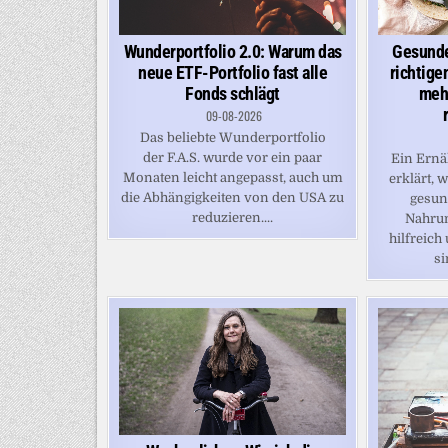
Wunderportfolio 2.0: Warum das
Gesunde
neue ETF-Portfolio fast alle
richtige
Fonds schlägt
meh
09-08-2026
Das beliebte Wunderportfolio
der F.A.S. wurde vor ein paar
Ein Ernä
Monaten leicht angepasst, auch um
erklärt, 
die Abhängigkeiten von den USA zu
gesun
reduzieren....
Nahru
hilfreich
si