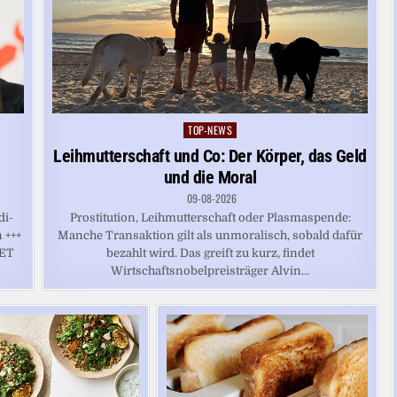
TOP-NEWS
Posted
in
Leihmutterschaft und Co: Der Körper, das Geld
und die Moral
09-08-2026
di-
Prostitution, Leihmutterschaft oder Plasmaspende:
 +++
Manche Transaktion gilt als unmoralisch, sobald dafür
NET
bezahlt wird. Das greift zu kurz, findet
Wirtschaftsnobelpreisträger Alvin...