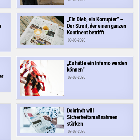
„Ein Dieb, ein Korrupter“ –
s
Der Streit, der einen ganzen
Kontinent betrifft
09-08-2026
„Es hätte ein Inferno werden
können“
er
09-08-2026
Dobrindt will
Sicherheitsmaßnahmen
stärken
09-08-2026