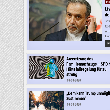
POL
Pos
in
Li
de
RSS
UN-
wil
Liv
WE
Aussetzung des
Familiennachzugs – SPD h
Härtefallregelung für zu
streng
09-08-2026
„Dem kann Trump unmögl
zustimmen“
09-08-2026