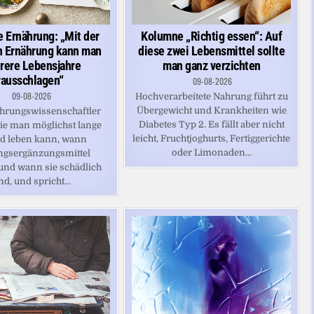
Kolumne „Richtig essen“: Auf
 Ernährung: „Mit der
diese zwei Lebensmittel sollte
n Ernährung kann man
man ganz verzichten
rere Lebensjahre
rausschlagen“
09-08-2026
09-08-2026
Hochverarbeitete Nahrung führt zu
Übergewicht und Krankheiten wie
hrungswissenschaftler
Diabetes Typ 2. Es fällt aber nicht
wie man möglichst lange
leicht, Fruchtjoghurts, Fertiggerichte
d leben kann, wann
oder Limonaden...
ngsergänzungsmittel
 und wann sie schädlich
nd, und spricht...