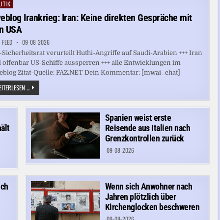
STUNDENLANGER
ITIK
ted
LUFTALARM
IN
veblog Irankrieg: Iran: Keine direkten Gespräche mit
ODESSA
n USA
-FEED
09-08-2026
Sicherheitsrat verurteilt Huthi-Angriffe auf Saudi-Arabien +++ Iran
l offenbar US-Schiffe aussperren +++ alle Entwicklungen im
eblog Zitat-Quelle: FAZ.NET Dein Kommentar: [mwai_chat]
LIVEBLOG
ITERLESEN ...
IRANKRIEG:
IRAN:
KEINE
DIREKTEN
Spanien weist erste
GESPRÄCHE
MIT
ält
Reisende aus Italien nach
DEN
USA
Grenzkontrollen zurück
09-08-2026
ich
Wenn sich Anwohner nach
Jahren plötzlich über
Kirchenglocken beschweren
09-08-2026