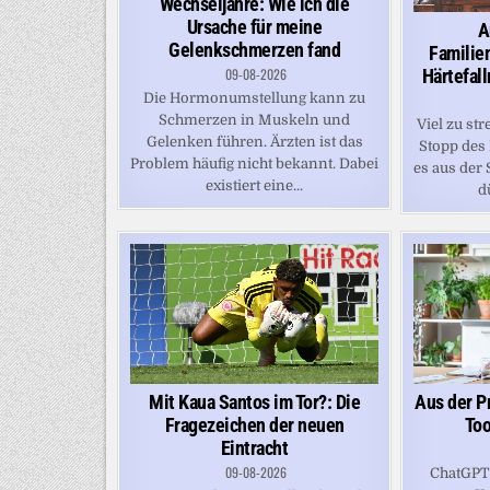
Wechseljahre: Wie ich die
Ursache für meine
A
Gelenkschmerzen fand
Familie
Härtefall
09-08-2026
Die Hormonumstellung kann zu
Schmerzen in Muskeln und
Viel zu st
Gelenken führen. Ärzten ist das
Stopp des
Problem häufig nicht bekannt. Dabei
es aus der 
existiert eine...
d
Mit Kaua Santos im Tor?: Die
Aus der Pr
Fragezeichen der neuen
Too
Eintracht
09-08-2026
ChatGPT 