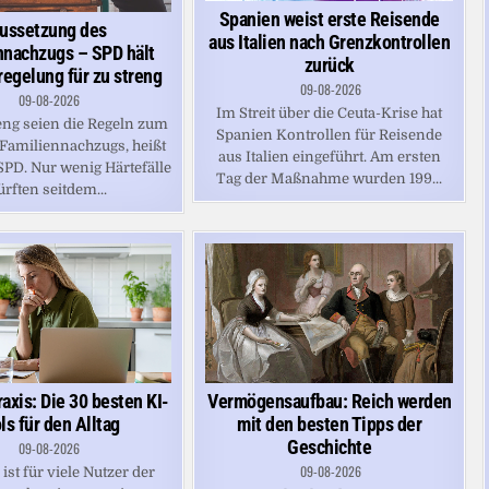
Spanien weist erste Reisende
ussetzung des
aus Italien nach Grenzkontrollen
nnachzugs – SPD hält
zurück
regelung für zu streng
09-08-2026
09-08-2026
Im Streit über die Ceuta-Krise hat
reng seien die Regeln zum
Spanien Kontrollen für Reisende
 Familiennachzugs, heißt
aus Italien eingeführt. Am ersten
SPD. Nur wenig Härtefälle
Tag der Maßnahme wurden 199...
ürften seitdem...
Vermögensaufbau: Reich werden
axis: Die 30 besten KI-
mit den besten Tipps der
ls für den Alltag
Geschichte
09-08-2026
09-08-2026
ist für viele Nutzer der