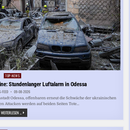
TOP-NEWS
Posted
in
ine: Stundenlanger Luftalarm in Odessa
S-FEED
09-08-2026
enstadt Odessa, offenbaren erneut die Schwäche der ukrainischen
n Attacken werden auf beiden Seiten Tote...
RUSSLANDS
WEITERLESEN ...
KRIEG
IN
DER
UKRAINE: