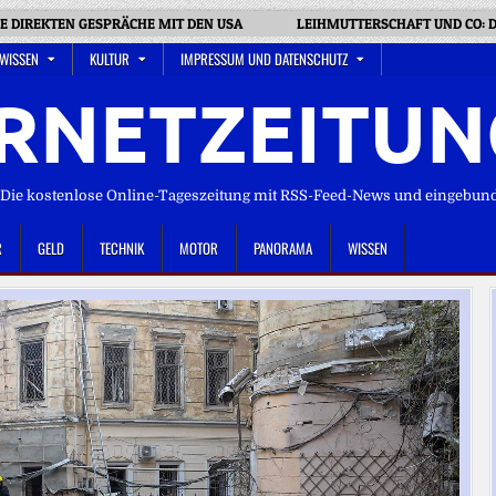
NE DIREKTEN GESPRÄCHE MIT DEN USA
LEIHMUTTERSCHAFT UND CO: D
 WISSEN
KULTUR
IMPRESSUM UND DATENSCHUTZ
RNETZEITUN
ie kostenlose Online-Tageszeitung mit RSS-Feed-News und eingebun
R
GELD
TECHNIK
MOTOR
PANORAMA
WISSEN