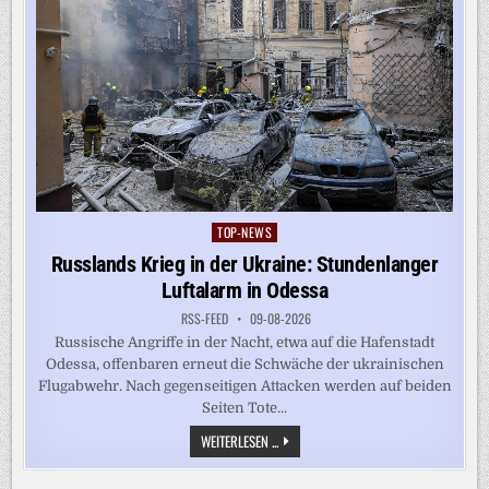
TOP-NEWS
Posted
in
Russlands Krieg in der Ukraine: Stundenlanger
Luftalarm in Odessa
RSS-FEED
09-08-2026
Russische Angriffe in der Nacht, etwa auf die Hafenstadt
Odessa, offenbaren erneut die Schwäche der ukrainischen
Flugabwehr. Nach gegenseitigen Attacken werden auf beiden
Seiten Tote...
RUSSLANDS
WEITERLESEN ...
KRIEG
IN
DER