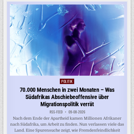
UKRAINE:
STUNDENLANGER
LUFTALARM
IN
ODESSA
POLITIK
Posted
in
70.000 Menschen in zwei Monaten – Was
Südafrikas Abschiebeoffensive über
Migrationspolitik verrät
RSS-FEED
09-08-2026
Nach dem Ende der Apartheid kamen Millionen Afrikaner
nach Südafrika, um Arbeit zu finden. Nun verlassen viele das
Land. Eine Spurensuche zeigt, wie Fremdenfeindlichkeit