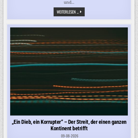
und...
70.000
WEITERLESEN ...
MENSCHEN
IN
ZWEI
MONATEN
–
WAS
SÜDAFRIKAS
ABSCHIEBEOFFENSIVE
ÜBER
MIGRATIONSPOLITIK
VERRÄT
„Ein Dieb, ein Korrupter“ – Der Streit, der einen ganzen
Kontinent betrifft
09-08-2026