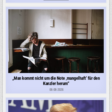
VIEL
DAFÜR,
DASS
ES
JETZT
DIE
NÄCHSTE
ESKALATIONSSTUFE
IST“
„Man kommt nicht um die Note ‚mangelhaft’ für den
Kanzler herum“
06-08-2026