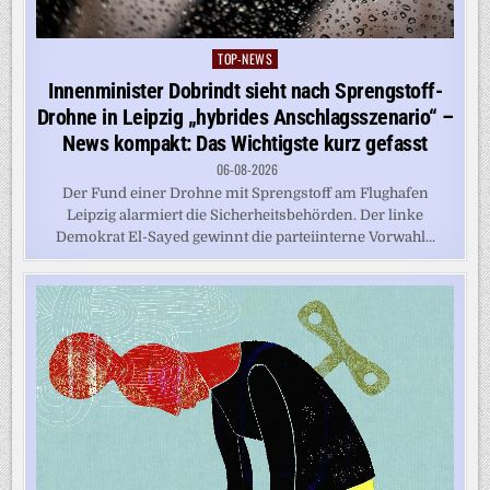
TOP-NEWS
Posted
in
Innenminister Dobrindt sieht nach Sprengstoff-
Drohne in Leipzig „hybrides Anschlagsszenario“ –
News kompakt: Das Wichtigste kurz gefasst
06-08-2026
Der Fund einer Drohne mit Sprengstoff am Flughafen
Leipzig alarmiert die Sicherheitsbehörden. Der linke
Demokrat El-Sayed gewinnt die parteiinterne Vorwahl...