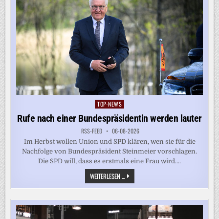
TOP-NEWS
Posted
in
Rufe nach einer Bundespräsidentin werden lauter
RSS-FEED
06-08-2026
Im Herbst wollen Union und SPD klären, wen sie für die
Nachfolge von Bundespräsident Steinmeier vorschlagen.
Die SPD will, dass es erstmals eine Frau wird....
RUFE
WEITERLESEN ...
NACH
EINER
BUNDESPRÄSIDENTIN
WERDEN
LAUTER