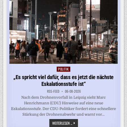
POLITIK
Posted
in
„Es spricht viel dafür, dass es jetzt die nächste
Eskalationsstufe ist“
RSS-FEED
06-08-2026
Nach dem Drohnenvorfall in Leipzig sieht Marc
Henrichmann (CDU) Hinweise auf eine neue
Eskalationsstufe. Der CDU-Politiker fordert eine schnellere
Stärkung der Drohnenabwehr und warnt vor...
„ES
WEITERLESEN ...
SPRICHT