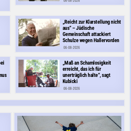
06-08-2026
„Reicht zur Klarstellung nicht
aus“ – Jüdische
Gemeinschaft attackiert
Schulze wegen Hallervorden
06-08-2026
bei
„Maß an Schamlosigkeit
erreicht, das ich für
smus
unerträglich halte“, sagt
Kubicki
06-08-2026