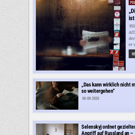
POL
Pos
in
„D
is
RSS
AfD
der
er 
WE
„Das kann wirklich nicht 
so weitergehen“
06-08-2026
Selenskyj ordnet gezielte
Angriff auf Russland an –