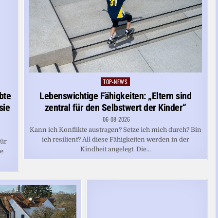
TOP-NEWS
Posted
in
bte
Lebenswichtige Fähigkeiten: „Eltern sind
sie
zentral für den Selbstwert der Kinder“
06-08-2026
Kann ich Konflikte austragen? Setze ich mich durch? Bin
ich resilient? All diese Fähigkeiten werden in der
für
Kindheit angelegt. Die...
ne