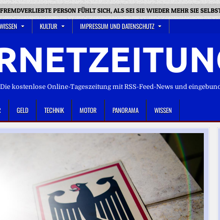
 FREMDVERLIEBTE PERSON FÜHLT SICH, ALS SEI SIE WIEDER MEHR SIE SELBS
 WISSEN
KULTUR
IMPRESSUM UND DATENSCHUTZ
RNETZEITUN
ie kostenlose Online-Tageszeitung mit RSS-Feed-News und eingebun
R
GELD
TECHNIK
MOTOR
PANORAMA
WISSEN