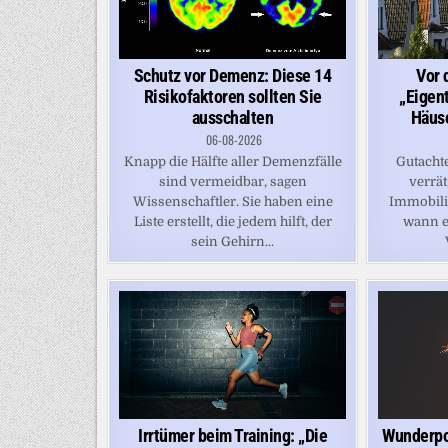
Schutz vor Demenz: Diese 14
Vor 
Risikofaktoren sollten Sie
„Eigen
ausschalten
Häuse
06-08-2026
Knapp die Hälfte aller Demenzfälle
Gutacht
sind vermeidbar, sagen
verrät
Wissenschaftler. Sie haben eine
Immobilie
Liste erstellt, die jedem hilft, der
wann e
sein Gehirn...
Irrtümer beim Training: „Die
Wunderpor