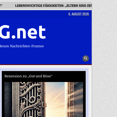
T“
LEBENSWICHTIGE FÄHIGKEITEN: „ELTERN SIND ZENTRAL FÜR DEN
6. AUGUST 2026
G.net
denen Nachrichten-Frames
Rezension zu „Gut und Böse“