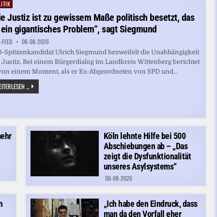
SPRENGSTOFF-
ITIK
ted
DROHNE
ie Justiz ist zu gewissem Maße politisch besetzt, das
t ein gigantisches Problem“, sagt Siegmund
-FEED
06-08-2026
-Spitzenkandidat Ulrich Siegmund bezweifelt die Unabhängigkeit
 Justiz. Bei einem Bürgerdialog im Landkreis Wittenberg berichtet
von einem Moment, als er Ex-Abgeordneten von SPD und...
„DIE
ITERLESEN ...
JUSTIZ
IST
ZU
GEWISSEM
MASSE P
OLITISCH B
ESETZT, D
mehr
Köln lehnte Hilfe bei 500
AS I
ST E
Abschiebungen ab – „Das
IN G
IGANTISCHES P
zeigt die Dysfunktionalität
ROBLEM“, S
unseres Asylsystems“
AGT S
IEGMUND
06-08-2026
n
„Ich habe den Eindruck, dass
man da den Vorfall eher