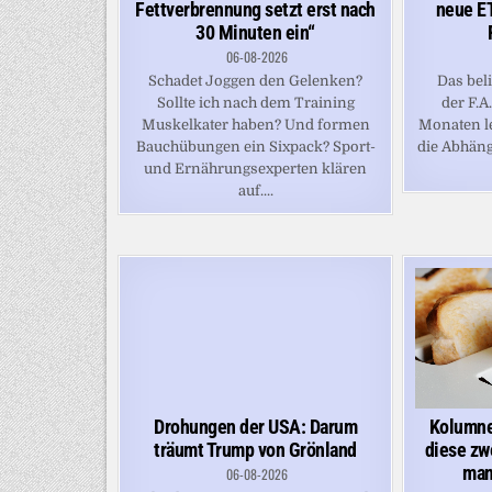
Fettverbrennung setzt erst nach
neue ET
30 Minuten ein“
06-08-2026
Schadet Joggen den Gelenken?
Das bel
Sollte ich nach dem Training
der F.A
Muskelkater haben? Und formen
Monaten le
Bauchübungen ein Sixpack? Sport-
die Abhäng
und Ernährungsexperten klären
auf....
Kolumne
Drohungen der USA: Darum
diese zw
träumt Trump von Grönland
man
06-08-2026