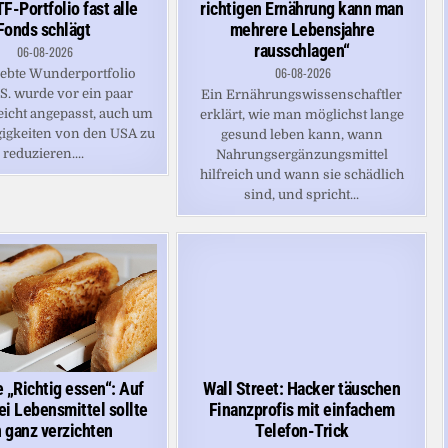
F-Portfolio fast alle
richtigen Ernährung kann man
Fonds schlägt
mehrere Lebensjahre
rausschlagen“
06-08-2026
06-08-2026
iebte Wunderportfolio
.S. wurde vor ein paar
Ein Ernährungswissenschaftler
icht angepasst, auch um
erklärt, wie man möglichst lange
igkeiten von den USA zu
gesund leben kann, wann
reduzieren....
Nahrungsergänzungsmittel
hilfreich und wann sie schädlich
sind, und spricht...
 „Richtig essen“: Auf
Wall Street: Hacker täuschen
ei Lebensmittel sollte
Finanzprofis mit einfachem
 ganz verzichten
Telefon-Trick