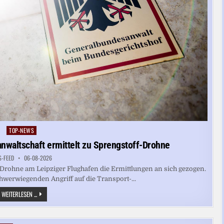
TOP-NEWS
Posted
in
nwaltschaft ermittelt zu Sprengstoff-Drohne
S-FEED
06-08-2026
-Drohne am Leipziger Flughafen die Ermittlungen an sich gezogen.
hwerwiegenden Angriff auf die Transport-...
FLUGHAFEN
WEITERLESEN ...
HALLE/LEIPZIG:
BUNDESANWALTSCHAFT
ERMITTELT
ZU