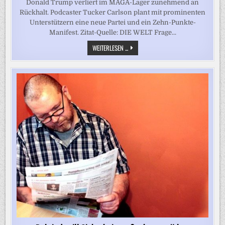
Donald Trump verliert im MAGA-Lager zunehmend an
Rückhalt. Podcaster Tucker Carlson plant mit prominenten
Unterstützern eine neue Partei und ein Zehn-Punkte-
Manifest. Zitat-Quelle: DIE WELT Frage...
MAGA-
WEITERLESEN ...
LAGER
SPALTET
SICH
IMMER
MEHR