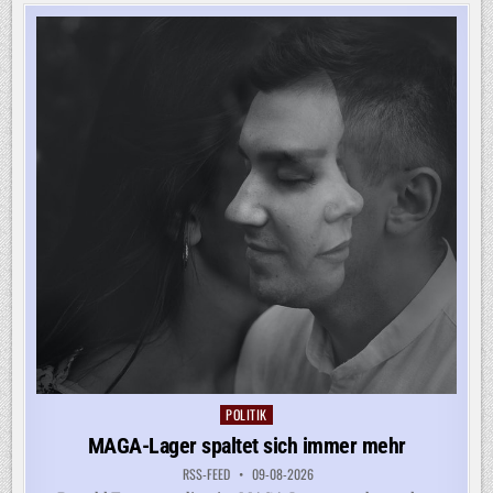
OCHT A
UF Z
UGESTÄNDNISSE D
ER U
SA
POLITIK
Posted
in
MAGA-Lager spaltet sich immer mehr
RSS-FEED
09-08-2026