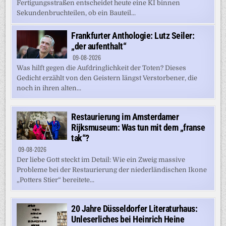
Fertigungsstraßen entscheidet heute eine KI binnen
Sekundenbruchteilen, ob ein Bauteil...
Frankfurter Anthologie: Lutz Seiler:
„der aufenthalt“
09-08-2026
Was hilft gegen die Aufdringlichkeit der Toten? Dieses
Gedicht erzählt von den Geistern längst Verstorbener, die
noch in ihren alten...
Restaurierung im Amsterdamer
Rijksmuseum: Was tun mit dem „franse
tak“?
09-08-2026
Der liebe Gott steckt im Detail: Wie ein Zweig massive
Probleme bei der Restaurierung der niederländischen Ikone
„Potters Stier“ bereitete...
20 Jahre Düsseldorfer Literaturhaus:
Unleserliches bei Heinrich Heine