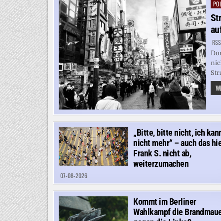
POL
Pos
in
St
au
RSS
Don
nic
Str
WE
„Bitte, bitte nicht, ich kan
nicht mehr“ – auch das hie
Frank S. nicht ab,
weiterzumachen
07-08-2026
Kommt im Berliner
Wahlkampf die Brandmau