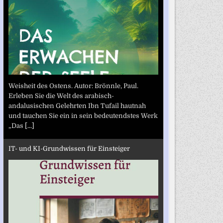
Weisheit des Ostens. Autor: Brönnle, Paul.
Erleben Sie die Welt des arabisch-
andalusischen Gelehrten Ibn Tufail hautnah
und tauchen Sie ein in sein bedeutendstes Werk
„Das
[...]
IT- und KI-Grundwissen für Einsteiger