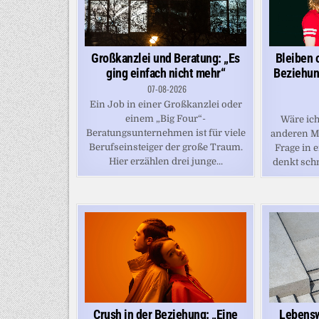
Großkanzlei und Beratung: „Es
Bleiben 
ging einfach nicht mehr“
Beziehung
07-08-2026
Ein Job in einer Großkanzlei oder
einem „Big Four“-
Wäre ich
Beratungsunternehmen ist für viele
anderen M
Berufseinsteiger der große Traum.
Frage in e
Hier erzählen drei junge...
denkt schn
Crush in der Beziehung: „Eine
Lebensw