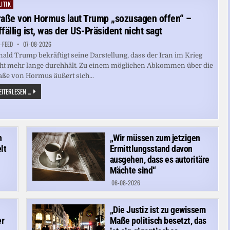
VERURSACHEN
ITIK
ted
raße von Hormus laut Trump „sozusagen offen“ –
ffällig ist, was der US-Präsident nicht sagt
-FEED
07-08-2026
ald Trump bekräftigt seine Darstellung, dass der Iran im Krieg
ht mehr lange durchhält. Zu einem möglichen Abkommen über die
aße von Hormus äußert sich...
STRASSE V
ITERLESEN ...
ON H
ORMUS L
AUT T
RUMP „
SOZUSAGEN O
FFEN“ –
A
n
„Wir müssen zum jetzigen
UFFÄLLIG I
lt
Ermittlungsstand davon
ST, W
AS D
ausgehen, dass es autoritäre
ER U
Mächte sind“
S-P
RÄSIDENT N
06-08-2026
ICHT S
AGT
„Die Justiz ist zu gewissem
er
Maße politisch besetzt, das