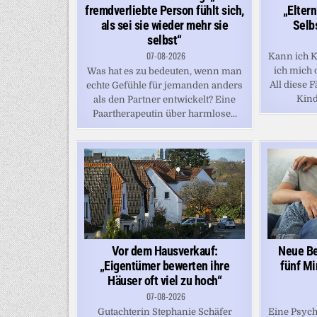
fremdverliebte Person fühlt sich,
„Eltern
als sei sie wieder mehr sie
Selb
selbst“
07-08-2026
Kann ich K
ich mich 
Was hat es zu bedeuten, wenn man
All diese 
echte Gefühle für jemanden anders
Kindh
als den Partner entwickelt? Eine
Paartherapeutin über harmlose...
Vor dem Hausverkauf:
Neue Be
„Eigentümer bewerten ihre
fünf Mi
Häuser oft viel zu hoch“
07-08-2026
Gutachterin Stephanie Schäfer
Eine Psych