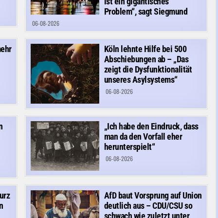
ist ein gigantisches
Problem“, sagt Siegmund
06-08-2026
mehr
Köln lehnte Hilfe bei 500
Abschiebungen ab – „Das
zeigt die Dysfunktionalität
unseres Asylsystems“
06-08-2026
n
„Ich habe den Eindruck, dass
man da den Vorfall eher
herunterspielt“
06-08-2026
urz
AfD baut Vorsprung auf Union
n
deutlich aus – CDU/CSU so
schwach wie zuletzt unter