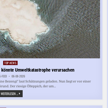
TOP-NEWS
Posted
in
r könnte Umweltkatastrophe verursachen
S-FEED
06-08-2026
ne Bezengi" laut Schätzungen geladen. Nun liegt er vor einer
und. Der riesige Ölteppich, der um...
OMAN:
WEITERLESEN ...
GESTRANDETER
ÖLTANKER
KÖNNTE
UMWELTKATASTROPHE