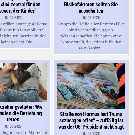
Risikofaktoren sollten Sie
 sind zentral für den
ausschalten
stwert der Kinder“
07-08-2026
07-08-2026
Knapp die Hälfte aller Demenzfälle
onflikte austragen? Setze
sind vermeidbar, sagen
durch? Bin ich resilient?
Wissenschaftler. Sie haben eine
Fähigkeiten werden in der
Liste erstellt, die jedem hilft, der
eit angelegt. Die...
sein Gehirn...
ziehungsstudie: Wie
nuten die Beziehung
Straße von Hormus laut Trump
retten
„sozusagen offen“ – auffällig ist,
was der US-Präsident nicht sagt
07-08-2026
ologin der Uni Mainz hat
07-08-2026