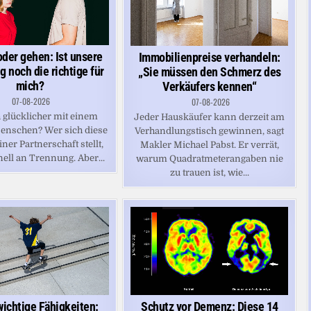
oder gehen: Ist unsere
Immobilienpreise verhandeln:
 noch die richtige für
„Sie müssen den Schmerz des
mich?
Verkäufers kennen“
07-08-2026
07-08-2026
 glücklicher mit einem
Jeder Hauskäufer kann derzeit am
enschen? Wer sich diese
Verhandlungstisch gewinnen, sagt
iner Partnerschaft stellt,
Makler Michael Pabst. Er verrät,
ell an Trennung. Aber...
warum Quadratmeterangaben nie
zu trauen ist, wie...
Schutz vor Demenz: Diese 14
ichtige Fähigkeiten: