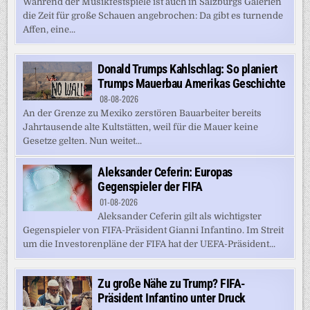
Während der Musikfestspiele ist auch in Salzburgs Galerien
die Zeit für große Schauen angebrochen: Da gibt es turnende
Affen, eine...
Donald Trumps Kahlschlag: So planiert
Trumps Mauerbau Amerikas Geschichte
08-08-2026
An der Grenze zu Mexiko zerstören Bauarbeiter bereits
Jahrtausende alte Kultstätten, weil für die Mauer keine
Gesetze gelten. Nun weitet...
Aleksander Ceferin: Europas
Gegenspieler der FIFA
01-08-2026
Aleksander Ceferin gilt als wichtigster
Gegenspieler von FIFA-Präsident Gianni Infantino. Im Streit
um die Investorenpläne der FIFA hat der UEFA-Präsident...
Zu große Nähe zu Trump? FIFA-
Präsident Infantino unter Druck