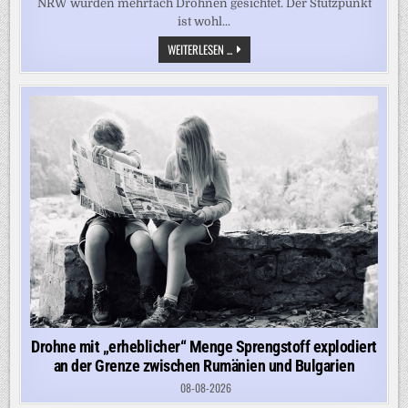
NRW wurden mehrfach Drohnen gesichtet. Der Stützpunkt
ist wohl...
BUNDESWEHR
WEITERLESEN ...
MELDET
DROHNEN
ÜBER
„PATRIOT-
WERFT“
IN
NRW
–
HIER
LIEGT
MATERIAL
130
METER
UNTER
DER
ERDE
Drohne mit „erheblicher“ Menge Sprengstoff explodiert
an der Grenze zwischen Rumänien und Bulgarien
08-08-2026