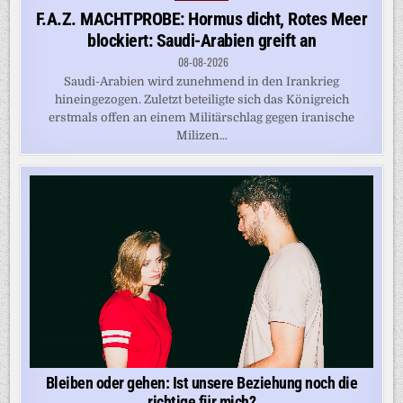
in
F.A.Z. MACHTPROBE: Hormus dicht, Rotes Meer
blockiert: Saudi-Arabien greift an
08-08-2026
Saudi-Arabien wird zunehmend in den Irankrieg
hineingezogen. Zuletzt beteiligte sich das Königreich
erstmals offen an einem Militärschlag gegen iranische
Milizen...
Bleiben oder gehen: Ist unsere Beziehung noch die
richtige für mich?