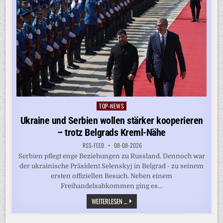
TOP-NEWS
Posted
in
Ukraine und Serbien wollen stärker kooperieren
– trotz Belgrads Kreml-Nähe
RSS-FEED
08-08-2026
Serbien pflegt enge Beziehungen zu Russland. Dennoch war
der ukrainische Präsident Selenskyj in Belgrad - zu seinem
ersten offiziellen Besuch. Neben einem
Freihandelsabkommen ging es...
UKRAINE
WEITERLESEN ...
UND
SERBIEN
WOLLEN