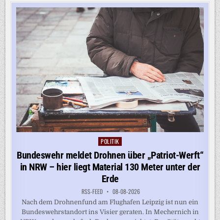
STÄRKER
KOOPERIEREN
–
TROTZ
BELGRADS
KREML-
NÄHE
POLITIK
Posted
in
Bundeswehr meldet Drohnen über „Patriot-Werft“
in NRW – hier liegt Material 130 Meter unter der
Erde
RSS-FEED
08-08-2026
Nach dem Drohnenfund am Flughafen Leipzig ist nun ein
Bundeswehrstandort ins Visier geraten. In Mechernich in