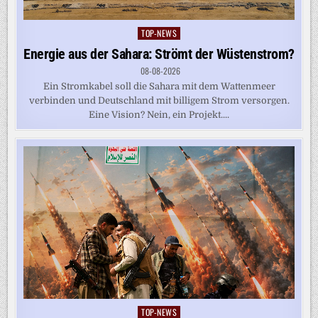
TOP-NEWS
Posted
in
Energie aus der Sahara: Strömt der Wüstenstrom?
08-08-2026
Ein Stromkabel soll die Sahara mit dem Wattenmeer
verbinden und Deutschland mit billigem Strom versorgen.
Eine Vision? Nein, ein Projekt....
TOP-NEWS
Posted