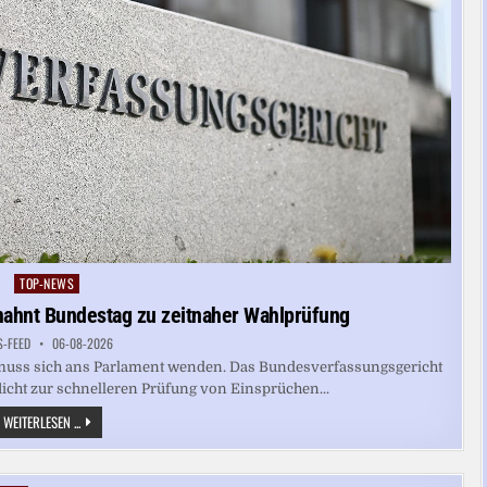
TOP-NEWS
Posted
in
ahnt Bundestag zu zeitnaher Wahlprüfung
S-FEED
06-08-2026
 muss sich ans Parlament wenden. Das Bundesverfassungsgericht
licht zur schnelleren Prüfung von Einsprüchen...
BUNDESVERFASSUNGSGERICHT
WEITERLESEN ...
ERMAHNT
BUNDESTAG
ZU
ZEITNAHER