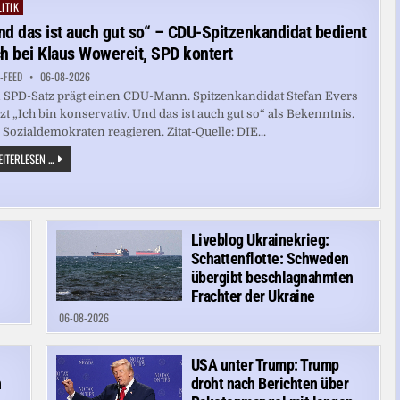
WAHLPRÜFUNG
ITIK
ted
nd das ist auch gut so“ – CDU-Spitzenkandidat bedient
ch bei Klaus Wowereit, SPD kontert
-FEED
06-08-2026
 SPD-Satz prägt einen CDU-Mann. Spitzenkandidat Stefan Evers
zt „Ich bin konservativ. Und das ist auch gut so“ als Bekenntnis.
 Sozialdemokraten reagieren. Zitat-Quelle: DIE...
„UND
ITERLESEN ...
DAS
IST
AUCH
GUT
SO“
–
CDU-
n
Liveblog Ukrainekrieg:
SPITZENKANDIDAT
Schattenflotte: Schweden
BEDIENT
SICH
übergibt beschlagnahmten
BEI
Frachter der Ukraine
KLAUS
WOWEREIT,
06-08-2026
SPD
KONTERT
USA unter Trump: Trump
n
droht nach Berichten über