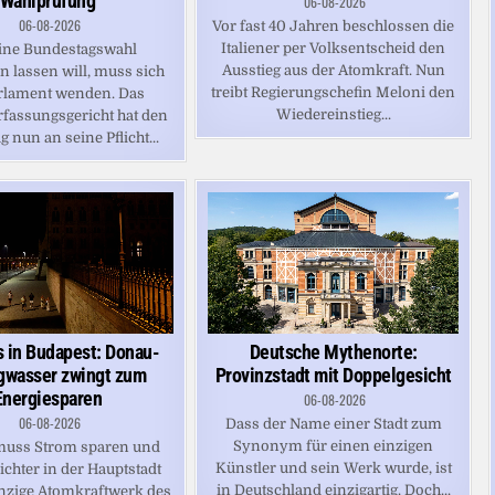
Wahlprüfung
06-08-2026
06-08-2026
Vor fast 40 Jahren beschlossen die
Italiener per Volksentscheid den
ine Bundestagswahl
Ausstieg aus der Atomkraft. Nun
n lassen will, muss sich
treibt Regierungschefin Meloni den
rlament wenden. Das
Wiedereinstieg...
fassungsgericht hat den
 nun an seine Pflicht...
s in Budapest: Donau-
Deutsche Mythenorte:
gwasser zwingt zum
Provinzstadt mit Doppelgesicht
Energiesparen
06-08-2026
06-08-2026
Dass der Name einer Stadt zum
Synonym für einen einzigen
uss Strom sparen und
Künstler und sein Werk wurde, ist
Lichter in der Hauptstadt
in Deutschland einzigartig. Doch...
inzige Atomkraftwerk des