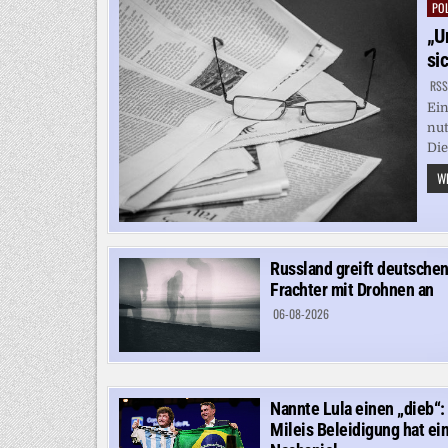
POL
Pos
in
„U
si
RSS
Ein
nut
Die
WE
Russland greift deutsche
Frachter mit Drohnen an
06-08-2026
Nannte Lula einen „dieb“:
Mileis Beleidigung hat ei