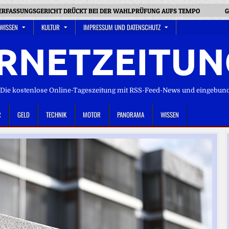
RFASSUNGSGERICHT DRÜCKT BEI DER WAHLPRÜFUNG AUFS TEMPO
G
 WISSEN
KULTUR
IMPRESSUM UND DATENSCHUTZ
RNETZEITUN
ie kostenlose Online-Tageszeitung mit RSS-Feed-News und eingebun
R
GELD
TECHNIK
MOTOR
PANORAMA
WISSEN