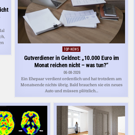
icht
o
Mal
ch,
en
TOP-NEWS
Posted
in
Gutverdiener in Geldnot: „10.000 Euro im
Monat reichen nicht – was tun?“
06-08-2026
Ein Ehepaar verdient ordentlich und hat trotzdem am
Monatsende nichts übrig. Bald brauchen sie ein neues
Auto und müssen plötzlich...