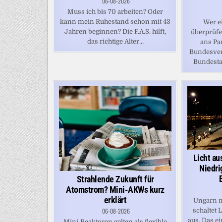
06-08-2026
Muss ich bis 70 arbeiten? Oder
kann mein Ruhestand schon mit 43
Wer e
Jahren beginnen? Die F.A.S. hilft,
überprüfe
das richtige Alter...
ans Pa
Bundesver
Bundestag
Licht au
Niedri
Strahlende Zukunft für
Atomstrom? Mini-AKWs kurz
erklärt
Ungarn m
06-08-2026
schaltet 
aus. Das e
Mini‑Reaktoren gelten als flexible