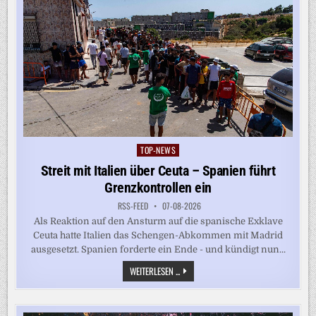
TOP-NEWS
Posted
in
Streit mit Italien über Ceuta – Spanien führt
Grenzkontrollen ein
RSS-FEED
07-08-2026
Als Reaktion auf den Ansturm auf die spanische Exklave
Ceuta hatte Italien das Schengen-Abkommen mit Madrid
ausgesetzt. Spanien forderte ein Ende - und kündigt nun...
STREIT
WEITERLESEN ...
MIT
ITALIEN
ÜBER
CEUTA
–