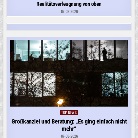
Realitätsverleugnung von oben
07-08-2026
TOP-NEWS
Posted
in
Großkanzlei und Beratung: „Es ging einfach nicht
mehr“
07-08-2026