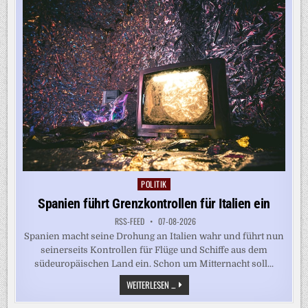
SPANIEN
FÜHRT
GRENZKONTROLLEN
EIN
POLITIK
Posted
in
Spanien führt Grenzkontrollen für Italien ein
RSS-FEED
07-08-2026
Spanien macht seine Drohung an Italien wahr und führt nun
seinerseits Kontrollen für Flüge und Schiffe aus dem
südeuropäischen Land ein. Schon um Mitternacht soll...
SPANIEN
WEITERLESEN ...
FÜHRT
GRENZKONTROLLEN