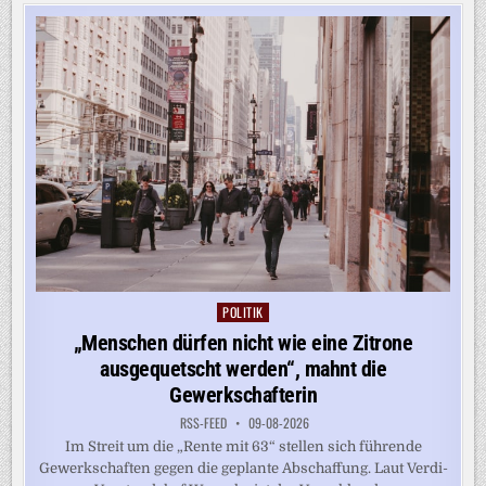
DES
LKW-
FAHRVERBOTS
BEDEUTET
POLITIK
Posted
in
„Menschen dürfen nicht wie eine Zitrone
ausgequetscht werden“, mahnt die
Gewerkschafterin
RSS-FEED
09-08-2026
Im Streit um die „Rente mit 63“ stellen sich führende
Gewerkschaften gegen die geplante Abschaffung. Laut Verdi-