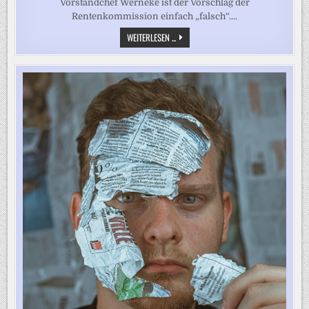
Vorstandchef Werneke ist der Vorschlag der
Rentenkommission einfach „falsch“....
„MENSCHEN
WEITERLESEN ...
DÜRFEN
NICHT
WIE
EINE
ZITRONE
AUSGEQUETSCHT
WERDEN“,
MAHNT
DIE
GEWERKSCHAFTERIN