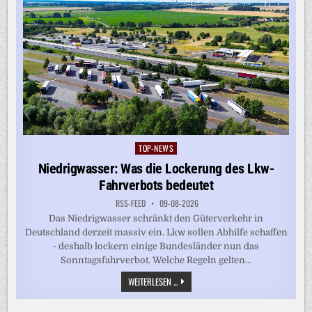
TOP-NEWS
Posted
in
Niedrigwasser: Was die Lockerung des Lkw-
Fahrverbots bedeutet
RSS-FEED
09-08-2026
Das Niedrigwasser schränkt den Güterverkehr in
Deutschland derzeit massiv ein. Lkw sollen Abhilfe schaffen
- deshalb lockern einige Bundesländer nun das
Sonntagsfahrverbot. Welche Regeln gelten...
NIEDRIGWASSER:
WEITERLESEN ...
WAS
DIE
LOCKERUNG