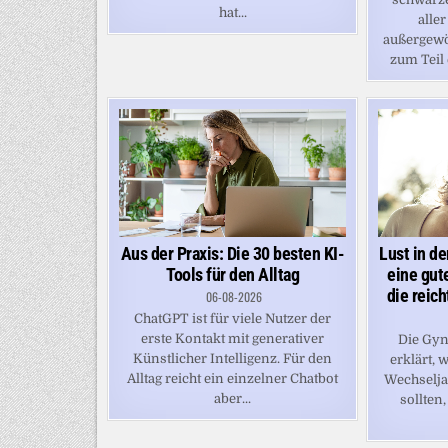
hat...
alle
außergewöh
zum Teil 
Aus der Praxis: Die 30 besten KI-
Lust in de
Tools für den Alltag
eine gut
die reic
06-08-2026
ChatGPT ist für viele Nutzer der
erste Kontakt mit generativer
Die Gyn
Künstlicher Intelligenz. Für den
erklärt,
Alltag reicht ein einzelner Chatbot
Wechselj
aber...
sollten,