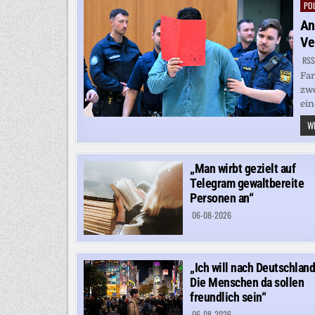
POL
Pos
in
An
Ve
RSS
Far
zwe
ein
WE
„Man wirbt gezielt auf
Telegram gewaltbereite
Personen an“
06-08-2026
„Ich will nach Deutschland
Die Menschen da sollen
freundlich sein“
06-08-2026