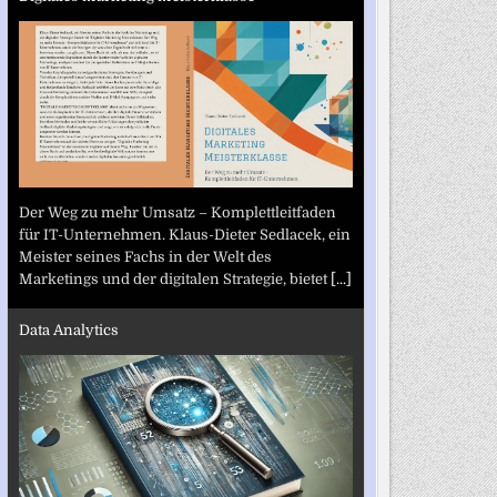
Der Weg zu mehr Umsatz – Komplettleitfaden
für IT-Unternehmen. Klaus-Dieter Sedlacek, ein
Meister seines Fachs in der Welt des
Marketings und der digitalen Strategie, bietet
[...]
Data Analytics