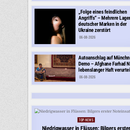
„Folge eines feindlichen
Angriffs“ – Mehrere Lage
deutscher Marken in der
Ukraine zerstört
06-08-2026
Autoanschlag auf Münchn
Demo – Afghane Farhad N
lebenslanger Haft verurtei
06-08-2026
TOP-NEWS
Posted
in
Niedrigwasser in Flüssen: Bilgers erste