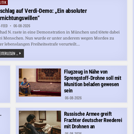
ERLETZTE I
ITIK
ted
N G
ELSENKIRCHEN
schlag auf Verdi-Demo: „Ein absoluter
rnichtungswillen“
-FEED
06-08-2026
had N. raste in eine Demonstration in München und tötete dabei
i Menschen. Nun wurde er unter anderem wegen Mordes zu
er lebenslangen Freiheitsstrafe verurteilt....
ANSCHLAG
ITERLESEN ...
AUF
VERDI-
DEMO:
„EIN
Flugzeug in Nähe von
ABSOLUTER
VERNICHTUNGSWILLEN“
Sprengstoff-Drohne soll mit
Munition beladen gewesen
sein
06-08-2026
.
Russische Armee greift
Frachter deutscher Reederei
mit Drohnen an
06-08-2026