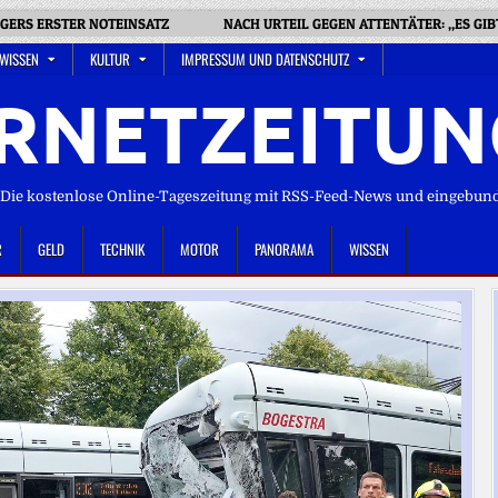
LGERS ERSTER NOTEINSATZ
NACH URTEIL GEGEN ATTENTÄTER: „ES GI
 WISSEN
KULTUR
IMPRESSUM UND DATENSCHUTZ
RNETZEITUN
ie kostenlose Online-Tageszeitung mit RSS-Feed-News und eingebun
R
GELD
TECHNIK
MOTOR
PANORAMA
WISSEN