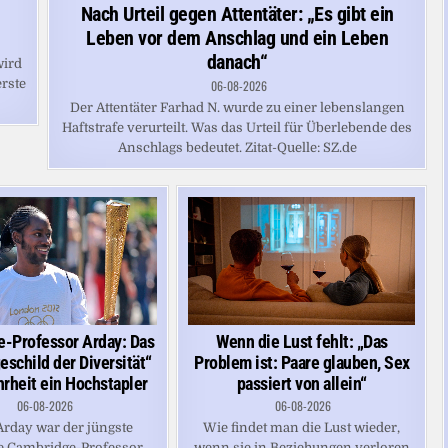
in
Nach Urteil gegen Attentäter: „Es gibt ein
Leben vor dem Anschlag und ein Leben
danach“
wird
erste
06-08-2026
Der Attentäter Farhad N. wurde zu einer lebenslangen
Haftstrafe verurteilt. Was das Urteil für Überlebende des
Anschlags bedeutet. Zitat-Quelle: SZ.de
-Professor Arday: Das
Wenn die Lust fehlt: „Das
schild der Diversität“
Problem ist: Paare glauben, Sex
hrheit ein Hochstapler
passiert von allein“
06-08-2026
06-08-2026
rday war der jüngste
Wie findet man die Lust wieder,
e Cambridge-Professor
wenn sie in Beziehungen verloren