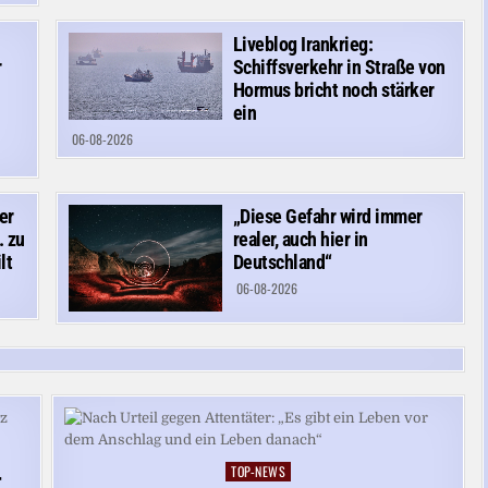
Liveblog Irankrieg:
r
Schiffsverkehr in Straße von
Hormus bricht noch stärker
ein
06-08-2026
er
„Diese Gefahr wird immer
. zu
realer, auch hier in
lt
Deutschland“
06-08-2026
TOP-NEWS
Posted
r