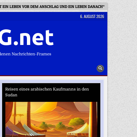
BT EIN LEBEN VOR DEM ANSCHLAG UND EIN LEBEN DANACH“
URTEIL I
6. AUGUST 2026
G.net
denen Nachrichten-Frames
Reisen eines arabischen Kaufmanns in den
Sudan