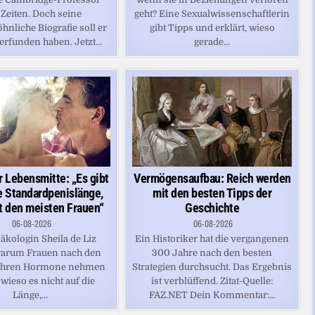
r Zeiten. Doch seine
geht? Eine Sexualwissenschaftlerin
nliche Biografie soll er
gibt Tipps und erklärt, wieso
erfunden haben. Jetzt...
gerade...
Vermögensaufbau: Reich werden
r Lebensmitte: „Es gibt
mit den besten Tipps der
e Standardpenislänge,
Geschichte
ht den meisten Frauen“
06-08-2026
06-08-2026
Ein Historiker hat die vergangenen
äkologin Sheila de Liz
300 Jahre nach den besten
 warum Frauen nach den
Strategien durchsucht. Das Ergebnis
ahren Hormone nehmen
ist verblüffend. Zitat-Quelle:
 wieso es nicht auf die
FAZ.NET Dein Kommentar:...
Länge,...