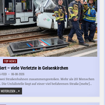
TOP-NEWS
Posted
in
ert – viele Verletzte in Gelsenkirchen
S-FEED
06-08-2026
 zwei Straßenbahnen zusammengestoßen. Mehr als 20 Menschen
Die Unfallstelle liegt auf einer viel befahrenen Straße.[mehr]...
ZWEI
WEITERLESEN ...
STRASSENBAHNEN K
OLLIDIERT –
V
IELE V