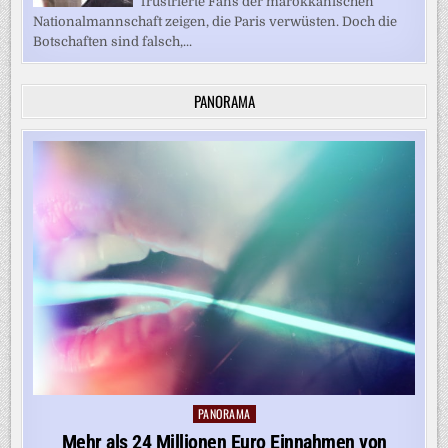
frustrierte Fans der marokkanischen
Nationalmannschaft zeigen, die Paris verwüsten. Doch die
Botschaften sind falsch,...
PANORAMA
PANORAMA
Posted
in
Mehr als 24 Millionen Euro Einnahmen von