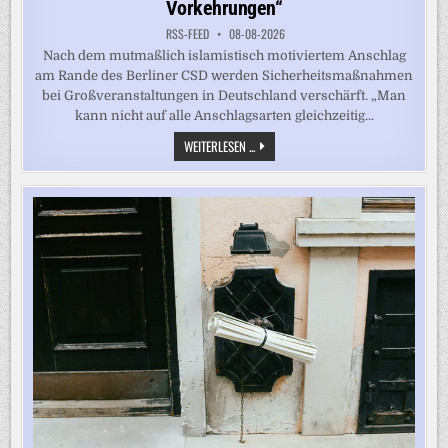
Vorkehrungen“
RSS-FEED
08-08-2026
Nach dem mutmaßlich islamistisch motiviertem Anschlag
am Rande des Berliner CSD werden Sicherheitsmaßnahmen
bei Großveranstaltungen in Deutschland verschärft. „Man
kann nicht auf alle Anschlagsarten gleichzeitig...
„ES
WEITERLESEN ...
GIBT
HIER
EBEN
NICHT
DAS
GLEICHE
LEVEL
AN
VORKEHRUNGEN“