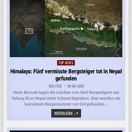
TOP-NEWS
Posted
in
Himalaya: Fünf vermisste Bergsteiger tot in Nepal
gefunden
RSS-FEED
08-08-2026
Neun Monate lagen die Leichen von fünf Bergsteigern am
Yalung Ri in Nepal unter Schnee begraben. Nun wurden sie
laut einem Bürgermeister vor Ort gefunden....
HIMALAYA:
WEITERLESEN ...
FÜNF
VERMISSTE
BERGSTEIGER
TOT
IN