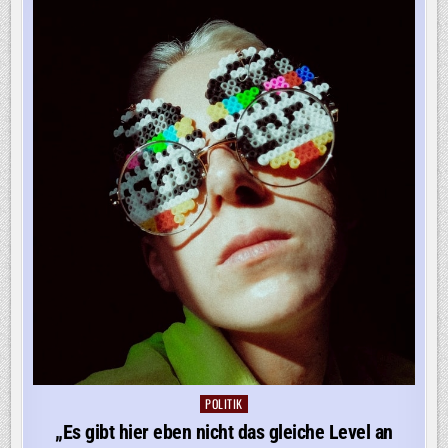
NEPAL
GEFUNDEN
POLITIK
Posted
in
„Es gibt hier eben nicht das gleiche Level an