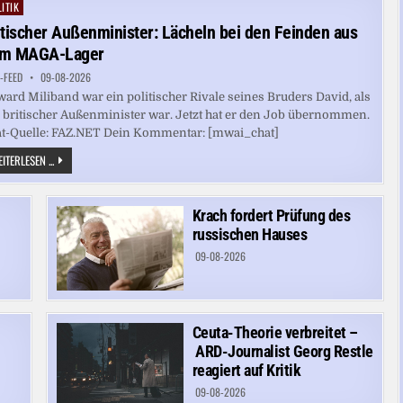
GEWINN
ITIK
ted
FÜR
KINDER
itischer Außenminister: Lächeln bei den Feinden aus
m MAGA-Lager
-FEED
09-08-2026
ard Miliband war ein politischer Rivale seines Bruders David, als
 britischer Außenminister war. Jetzt hat er den Job übernommen.
at-Quelle: FAZ.NET Dein Kommentar: [mwai_chat]
BRITISCHER
ITERLESEN ...
AUSSENMINISTER: L
ÄCHELN B
EI D
EN F
Krach fordert Prüfung des
EINDEN A
US D
russischen Hauses
EM M
AGA-L
09-08-2026
AGER
Ceuta-Theorie verbreitet –
ARD-Journalist Georg Restle
reagiert auf Kritik
09-08-2026