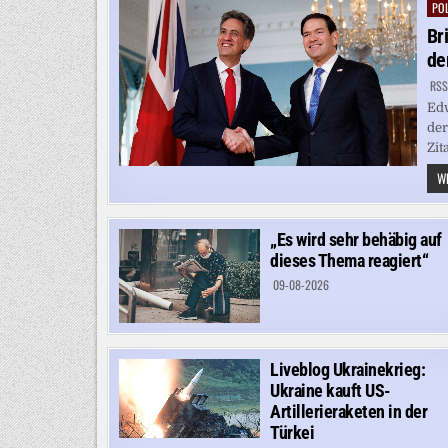
POL
Pos
in
Br
de
RSS
Edw
der
Zit
WE
„Es wird sehr behäbig auf
dieses Thema reagiert“
09-08-2026
Liveblog Ukrainekrieg:
Ukraine kauft US-
Artillerieraketen in der
Türkei