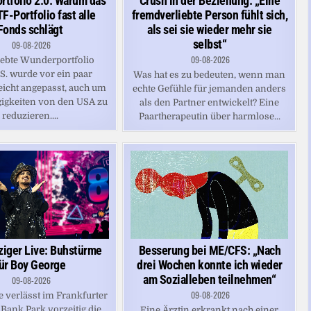
tfolio 2.0: Warum das
Crush in der Beziehung: „Eine
F-Portfolio fast alle
fremdverliebte Person fühlt sich,
Fonds schlägt
als sei sie wieder mehr sie
selbst“
09-08-2026
09-08-2026
iebte Wunderportfolio
.S. wurde vor ein paar
Was hat es zu bedeuten, wenn man
icht angepasst, auch um
echte Gefühle für jemanden anders
igkeiten von den USA zu
als den Partner entwickelt? Eine
reduzieren....
Paartherapeutin über harmlose...
ziger Live: Buhstürme
Besserung bei ME/CFS: „Nach
ür Boy George
drei Wochen konnte ich wieder
am Sozialleben teilnehmen“
09-08-2026
09-08-2026
 verlässt im Frankfurter
Bank Park vorzeitig die
Eine Ärztin erkrankt nach einer