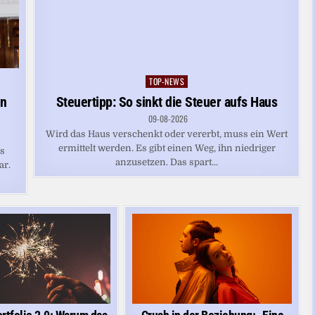
TOP-NEWS
Posted
in
en
Steuertipp: So sinkt die Steuer aufs Haus
09-08-2026
Wird das Haus verschenkt oder vererbt, muss ein Wert
ermittelt werden. Es gibt einen Weg, ihn niedriger
es
anzusetzen. Das spart...
ar.