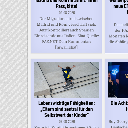
Wunderpor
Madrid und Rom im Streit: Ihren
neue ET
Pass, bitte!
09-08-2026
Der Migrationsstreit zwischen
Madrid und Rom verschärft sich.
Das bel
Jetzt kontrolliert auch Spanien
der F.A
Einreisende aus Italien. Zitat-Quelle:
Monaten le
FAZ.NET Dein Kommentar:
die Abhäng
[mwai_chat]
Die Acht
Lebenswichtige Fähigkeiten:
f
„Eltern sind zentral für den
Selbstwert der Kinder“
09-08-2026
Boy George
Deutsche 
Kann ich Konflikte austragen? Setze