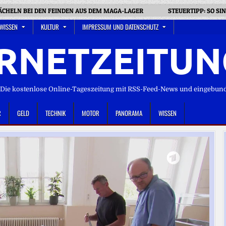
ÄCHELN BEI DEN FEINDEN AUS DEM MAGA-LAGER
STEUERTIPP: SO SI
 WISSEN
KULTUR
IMPRESSUM UND DATENSCHUTZ
RNETZEITUN
ie kostenlose Online-Tageszeitung mit RSS-Feed-News und eingebun
R
GELD
TECHNIK
MOTOR
PANORAMA
WISSEN