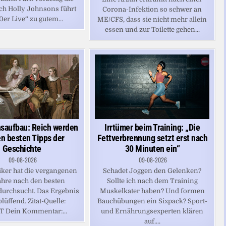
ch Holly Johnsons führt
Corona-Infektion so schwer an
0er Live“ zu gutem...
ME/CFS, dass sie nicht mehr allein
essen und zur Toilette gehen...
saufbau: Reich werden
Irrtümer beim Training: „Die
en besten Tipps der
Fettverbrennung setzt erst nach
Geschichte
30 Minuten ein“
09-08-2026
09-08-2026
iker hat die vergangenen
Schadet Joggen den Gelenken?
hre nach den besten
Sollte ich nach dem Training
 durchsucht. Das Ergebnis
Muskelkater haben? Und formen
blüffend. Zitat-Quelle:
Bauchübungen ein Sixpack? Sport-
T Dein Kommentar:...
und Ernährungsexperten klären
auf....