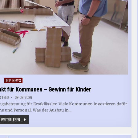
TOP-NEWS
Posted
in
akt für Kommunen – Gewinn für Kinder
S-FEED
09-08-2026
ztagsbetreuung für Erstklässler. Viele Kommunen investieren dafür
e und Personal. Was der Ausbau in...
GANZTAGSBETREUUUNG:
WEITERLESEN ...
KRAFTAKT
FÜR
KOMMUNEN
–