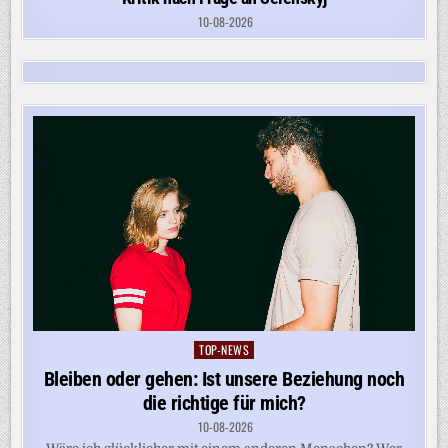
10-08-2026
TOP-NEWS
Posted
in
Bleiben oder gehen: Ist unsere Beziehung noch
die richtige für mich?
10-08-2026