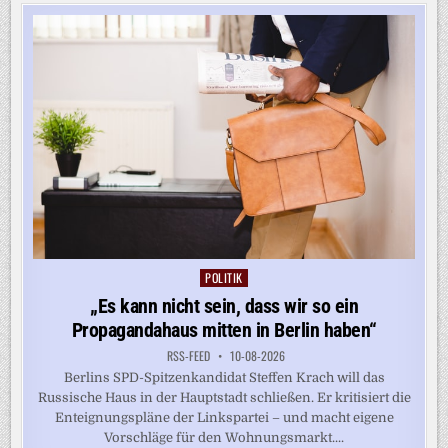
ÜBERGRIFFE
AUF
ZUGBEGLEITER
IM
ERSTEN
HALBJAHR
POLITIK
Posted
in
„Es kann nicht sein, dass wir so ein
Propagandahaus mitten in Berlin haben“
RSS-FEED
10-08-2026
Berlins SPD-Spitzenkandidat Steffen Krach will das
Russische Haus in der Hauptstadt schließen. Er kritisiert die
Enteignungspläne der Linkspartei – und macht eigene
Vorschläge für den Wohnungsmarkt....