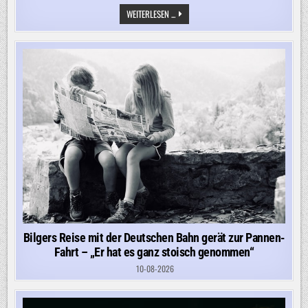
„ES
WEITERLESEN ...
KANN
NICHT
SEIN,
DASS
WIR
SO
EIN
PROPAGANDAHAUS
MITTEN
IN
BERLIN
HABEN“
Bilgers Reise mit der Deutschen Bahn gerät zur Pannen-
Fahrt – „Er hat es ganz stoisch genommen“
10-08-2026