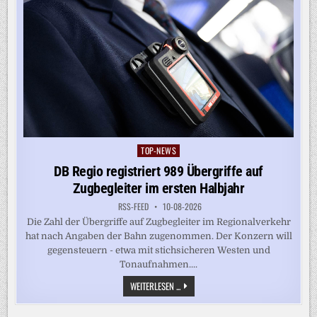
TOP-NEWS
Posted
in
DB Regio registriert 989 Übergriffe auf
Zugbegleiter im ersten Halbjahr
RSS-FEED
10-08-2026
Die Zahl der Übergriffe auf Zugbegleiter im Regionalverkehr
hat nach Angaben der Bahn zugenommen. Der Konzern will
gegensteuern - etwa mit stichsicheren Westen und
Tonaufnahmen....
DB
WEITERLESEN ...
REGIO
REGISTRIERT
989