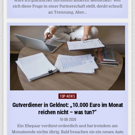
Wäre ich glücklicher mit einem anderen Menschen? Wer
sich diese Frage in einer Partnerschaft stellt, denkt schnell
an Trennung. Aber...
TOP-NEWS
Posted
in
Gutverdiener in Geldnot: „10.000 Euro im Monat
reichen nicht – was tun?“
10-08-2026
Ein Ehepaar verdient ordentlich und hat trotzdem am
Monatsende nichts übrig. Bald brauchen sie ein neues Auto