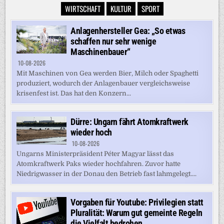
WIRTSCHAFT
KULTUR
SPORT
Anlagenhersteller Gea: „So etwas
schaffen nur sehr wenige
Maschinenbauer“
10-08-2026
Mit Maschinen von Gea werden Bier, Milch oder Spaghetti
produziert, wodurch der Anlagenbauer vergleichsweise
krisenfest ist. Das hat den Konzern...
Dürre: Ungarn fährt Atomkraftwerk
wieder hoch
10-08-2026
Ungarns Ministerpräsident Péter Magyar lässt das
Atomkraftwerk Paks wieder hochfahren. Zuvor hatte
Niedrigwasser in der Donau den Betrieb fast lahmgelegt....
Vorgaben für Youtube: Privilegien statt
Pluralität: Warum gut gemeinte Regeln
die Vielfalt bedrohen