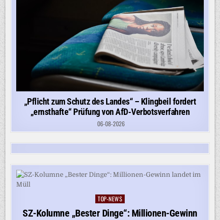
„Pflicht zum Schutz des Landes“ – Klingbeil fordert
„ernsthafte“ Prüfung von AfD-Verbotsverfahren
06-08-2026
TOP-NEWS
Posted
in
SZ-Kolumne „Bester Dinge“: Millionen-Gewinn