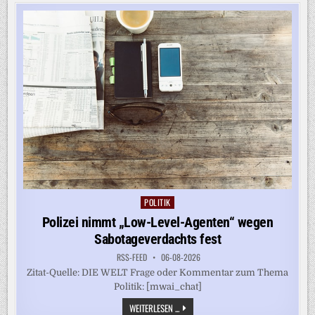
N T
ANKSTELLEN
POLITIK
Posted
in
Polizei nimmt „Low-Level-Agenten“ wegen
Sabotageverdachts fest
RSS-FEED
06-08-2026
Zitat-Quelle: DIE WELT Frage oder Kommentar zum Thema
Politik: [mwai_chat]
POLIZEI
WEITERLESEN ...