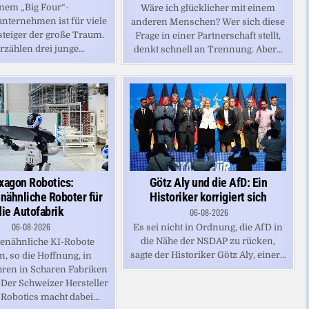
nem „Big Four“-
Wäre ich glücklicher mit einem
nternehmen ist für viele
anderen Menschen? Wer sich diese
steiger der große Traum.
Frage in einer Partnerschaft stellt,
rzählen drei junge...
denkt schnell an Trennung. Aber...
xagon Robotics:
Götz Aly und die AfD: Ein
ähnliche Roboter für
Historiker korrigiert sich
die Autofabrik
06-08-2026
06-08-2026
Es sei nicht in Ordnung, die AfD in
die Nähe der NSDAP zu rücken,
nähnliche KI-Robote
sagte der Historiker Götz Aly, einer...
, so die Hoffnung, in
hren in Scharen Fabriken
 Der Schweizer Hersteller
Robotics macht dabei...