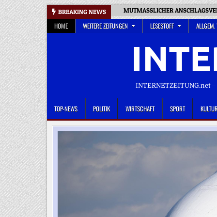
Skip
MUTMASSLICHER ANSCHLAGSVERS
BREAKING NEWS
to
HOME
WEITERE ZEITUNGEN
LESESTOFF
ALLGEM.
content
INTE
INTERNETZEITUNG.net – D
TOP-NEWS
POLITIK
WIRTSCHAFT
SPORT
KULTU