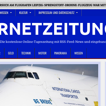
UCH AM FLUGHAFEN LEIPZIG: SPRENGSTOFF-DROHNE: FLUGZEUG WAR MIT 
 WISSEN
KULTUR
IMPRESSUM UND DATENSCHUTZ
RNETZEITUN
ie kostenlose Online-Tageszeitung mit RSS-Feed-News und eingebun
R
GELD
TECHNIK
MOTOR
PANORAMA
WISSEN