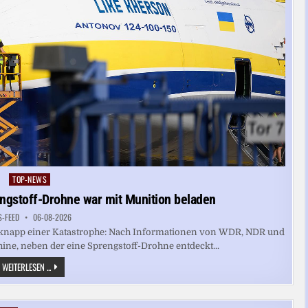
TOP-NEWS
Posted
in
ngstoff-Drohne war mit Munition beladen
S-FEED
06-08-2026
r knapp einer Katastrophe: Nach Informationen von WDR, NDR und
ine, neben der eine Sprengstoff-Drohne entdeckt...
LEIPZIG:
WEITERLESEN ...
FLUGZEUG
NEBEN
SPRENGSTOFF-
DROHNE