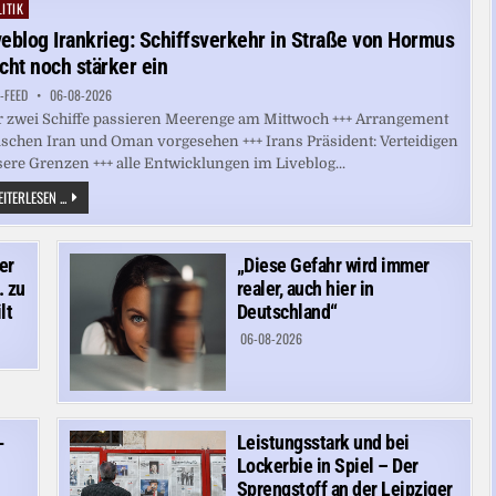
WAR
ITIK
ted
MIT
MUNITION
veblog Irankrieg: Schiffsverkehr in Straße von Hormus
BELADEN
icht noch stärker ein
-FEED
06-08-2026
 zwei Schiffe passieren Meerenge am Mittwoch +++ Arrangement
schen Iran und Oman vorgesehen +++ Irans Präsident: Verteidigen
ere Grenzen +++ alle Entwicklungen im Liveblog...
LIVEBLOG
ITERLESEN ...
IRANKRIEG:
SCHIFFSVERKEHR
IN
STRASSE V
er
„Diese Gefahr wird immer
ON H
ORMUS B
. zu
realer, auch hier in
RICHT N
lt
OCH S
Deutschland“
TÄRKER E
IN
06-08-2026
-
Leistungsstark und bei
Lockerbie in Spiel – Der
Sprengstoff an der Leipziger