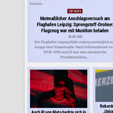
TOP-NEWS
Posted
in
Mutmaßlicher Anschlagsversuch am
Flughafen Leipzig: Sprengstoff-Drohne
Flugzeug war mit Munition beladen
06-08-2026
Der Flughafen Leipzig/Halle entging womöglich n
knapp einer Katastrophe: Nach Informationen v
WDR, NDR und SZ war eine ukrainische
Frachtmaschine,...
Rekorde
„Unic
Auch KI von Meta hackte sich in