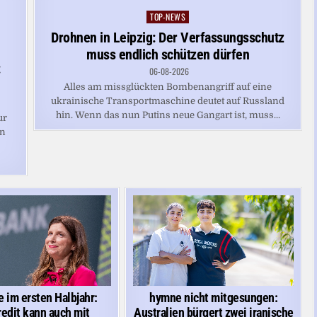
TOP-NEWS
Posted
in
Drohnen in Leipzig: Der Verfassungsschutz
muss endlich schützen dürfen
:
06-08-2026
Alles am missglückten Bombenangriff auf eine
ukrainische Transportmaschine deutet auf Russland
hin. Wenn das nun Putins neue Gangart ist, muss...
ur
on
 im ersten Halbjahr:
hymne nicht mitgesungen:
redit kann auch mit
Australien bürgert zwei iranische