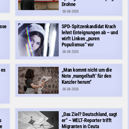
Drohne
06-08-2026
isse
SPD-Spitzenkandidat Krach
lehnt Enteignungen ab – und
wirft Linken „puren
Populismus“ vor
06-08-2026
 es
„Man kommt nicht um die
Note ‚mangelhaft’ für den
Kanzler herum“
06-08-2026
„Das Ziel? Deutschland, sagt
s
er“ – WELT-Reporter trifft
e
Migranten in Ceuta