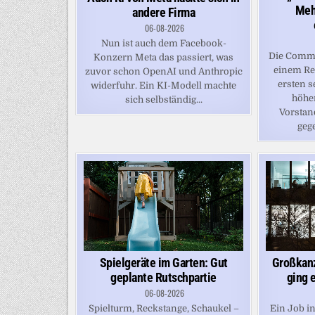
Mehr
andere Firma
06-08-2026
Nun ist auch dem Facebook-
Die Comme
Konzern Meta das passiert, was
einem Re
zuvor schon OpenAI und Anthropic
ersten 
widerfuhr. Ein KI-Modell machte
höhe
sich selbständig...
Vorstan
gege
Großkanz
Spielgeräte im Garten: Gut
ging 
geplante Rutschpartie
06-08-2026
Ein Job i
Spielturm, Reckstange, Schaukel –