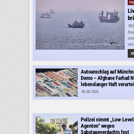
POL
Pos
in
Li
br
RSS
Nur
zwi
uns
WE
Autoanschlag auf Münchn
Demo – Afghane Farhad N
lebenslanger Haft verurtei
06-08-2026
Polizei nimmt „Low-Level
Agenten“ wegen
Sabotageverdachts fest