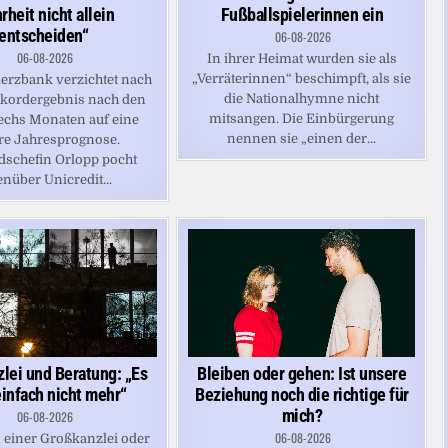
heit nicht allein
Fußballspielerinnen ein
entscheiden“
06-08-2026
06-08-2026
In ihrer Heimat wurden sie als
„Verräterinnen“ beschimpft, als sie
rzbank verzichtet nach
die Nationalhymne nicht
kordergebnis nach den
mitsangen. Die Einbürgerung
sechs Monaten auf eine
nennen sie „einen der...
re Jahresprognose.
dschefin Orlopp pocht
nüber Unicredit...
lei und Beratung: „Es
Bleiben oder gehen: Ist unsere
einfach nicht mehr“
Beziehung noch die richtige für
mich?
06-08-2026
06-08-2026
n einer Großkanzlei oder