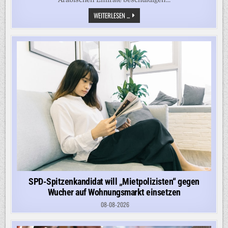
NEUE
WEITERLESEN ...
SPANNUNGEN
IN
HORMUS
–
EMIRATE
WERFEN
IRAN
TANKER-
ANGRIFF
VOR
SPD-Spitzenkandidat will „Mietpolizisten“ gegen
Wucher auf Wohnungsmarkt einsetzen
08-08-2026