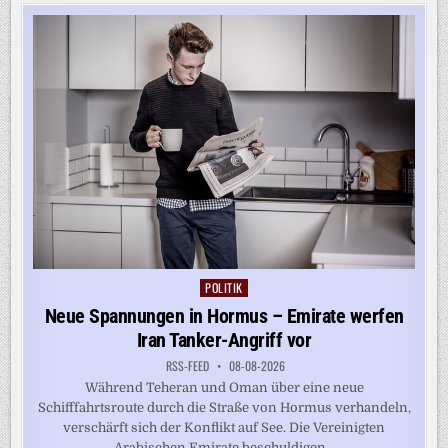
VOR
WALDBRAND
AM
GARDASEE
IN
SICHERHEIT
GEBRACHT
POLITIK
Posted
in
Neue Spannungen in Hormus – Emirate werfen
Iran Tanker-Angriff vor
RSS-FEED
08-08-2026
Während Teheran und Oman über eine neue
Schifffahrtsroute durch die Straße von Hormus verhandeln,
verschärft sich der Konflikt auf See. Die Vereinigten
Arabischen Emirate beschuldigen...