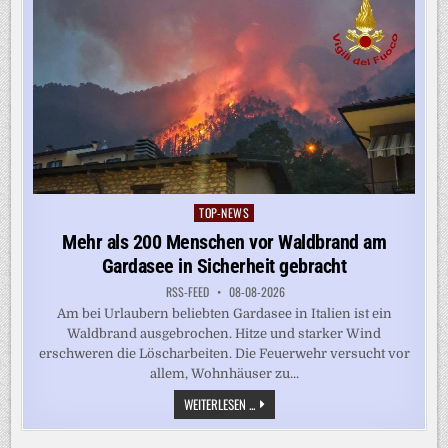
TOP-NEWS
Posted
in
Mehr als 200 Menschen vor Waldbrand am
Gardasee in Sicherheit gebracht
RSS-FEED
08-08-2026
Am bei Urlaubern beliebten Gardasee in Italien ist ein
Waldbrand ausgebrochen. Hitze und starker Wind
erschweren die Löscharbeiten. Die Feuerwehr versucht vor
allem, Wohnhäuser zu...
MEHR
WEITERLESEN ...
ALS
200
MENSCHEN