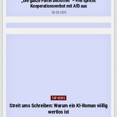
„Die ganze Partei betroffen“ – Frei spricht
Kooperationsverbot mit AfD aus
08-08-2026
TOP-NEWS
Posted
in
Streit ums Schreiben: Warum ein KI-Roman völlig
wertlos ist