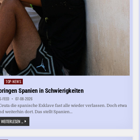
TOP-NEWS
Posted
in
bringen Spanien in Schwierigkeiten
S-FEED
07-08-2026
uta die spanische Exklave fast alle wieder verlassen. Doch etwa
d weiterhin dort. Das stellt Spanien...
MINDERJÄHRIGE
WEITERLESEN ...
IN
CEUTA
BRINGEN
SPANIEN