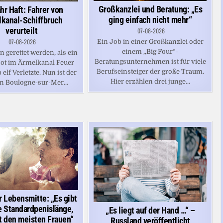
Großkanzlei und Beratung: „Es
hr Haft: Fahrer von
ging einfach nicht mehr“
kanal-Schiffbruch
verurteilt
07-08-2026
07-08-2026
Ein Job in einer Großkanzlei oder
einem „Big Four“-
 gerettet werden, als ein
Beratungsunternehmen ist für viele
t im Ärmelkanal Feuer
Berufseinsteiger der große Traum.
b elf Verletzte. Nun ist der
Hier erzählen drei junge...
in Boulogne-sur-Mer...
r Lebensmitte: „Es gibt
e Standardpenislänge,
„Es liegt auf der Hand …“ –
ht den meisten Frauen“
Russland veröffentlicht