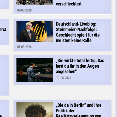
verschlechtert
07-08-2026
Deutschland-Liveblog:
erst
Steinmeier-Nachfolge:
Geschlecht spielt für die
meisten keine Rolle
07-08-2026
„Sie wirkte total fertig. Das
hast du ihr in den Augen
angesehen“
07-08-2026
„Die da in Berlin“ und ihre
e
Politik der
e
Realitätsverleugnung von