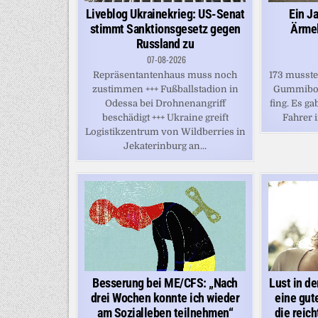
Liveblog Ukrainekrieg: US-Senat
Ein Ja
stimmt Sanktionsgesetz gegen
Ärmel
Russland zu
07-08-2026
Repräsentantenhaus muss noch
173 mussten
zustimmen +++ Fußballstadion in
Gummiboo
Odessa bei Drohnenangriff
fing. Es ga
beschädigt +++ Ukraine greift
Fahrer 
Logistikzentrum von Wildberries in
Jekaterinburg an...
Besserung bei ME/CFS: „Nach
Lust in de
drei Wochen konnte ich wieder
eine gut
am Sozialleben teilnehmen“
die reic