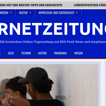
EN MIT DEN BESTEN TIPPS DER GESCHICHTE
LEBENSWICHTIGE FÄHI
 WISSEN
KULTUR
IMPRESSUM UND DATENSCHUTZ
RNETZEITUN
ie kostenlose Online-Tageszeitung mit RSS-Feed-News und eingebun
R
GELD
TECHNIK
MOTOR
PANORAMA
WISSEN