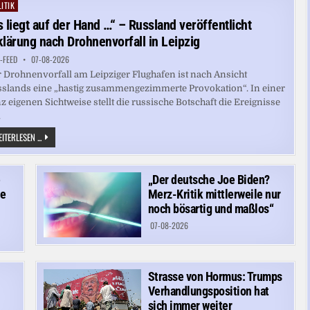
IN
ITIK
ted
SCHWIERIGKEITEN
s liegt auf der Hand …“ – Russland veröffentlicht
klärung nach Drohnenvorfall in Leipzig
-FEED
07-08-2026
 Drohnenvorfall am Leipziger Flughafen ist nach Ansicht
slands eine „hastig zusammengezimmerte Provokation“. In einer
z eigenen Sichtweise stellt die russische Botschaft die Ereignisse
.
„ES
ITERLESEN ...
LIEGT
AUF
DER
HAND
e
„Der deutsche Joe Biden?
…“
–
re
Merz-Kritik mittlerweile nur
RUSSLAND
VERÖFFENTLICHT
noch bösartig und maßlos“
ERKLÄRUNG
NACH
07-08-2026
DROHNENVORFALL
IN
LEIPZIG
Strasse von Hormus: Trumps
Verhandlungsposition hat
sich immer weiter