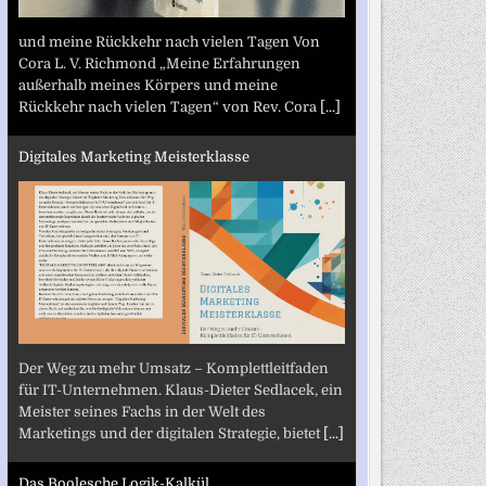
und meine Rückkehr nach vielen Tagen Von
Cora L. V. Richmond „Meine Erfahrungen
außerhalb meines Körpers und meine
Rückkehr nach vielen Tagen“ von Rev. Cora
[...]
Digitales Marketing Meisterklasse
Der Weg zu mehr Umsatz – Komplettleitfaden
für IT-Unternehmen. Klaus-Dieter Sedlacek, ein
Meister seines Fachs in der Welt des
Marketings und der digitalen Strategie, bietet
[...]
Das Boolesche Logik-Kalkül