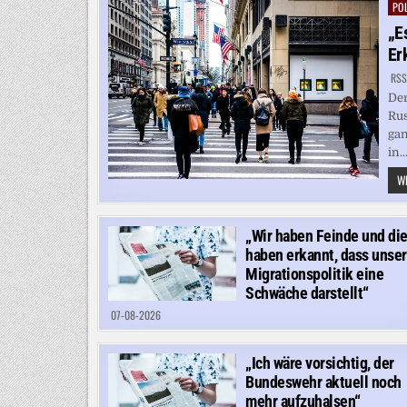
POL
Pos
in
„E
Er
RSS
Der
Rus
gan
in..
WE
„Wir haben Feinde und di
haben erkannt, dass unse
Migrationspolitik eine
Schwäche darstellt“
07-08-2026
„Ich wäre vorsichtig, der
Bundeswehr aktuell noch
mehr aufzuhalsen“