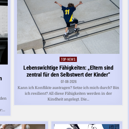
TOP-NEWS
Posted
in
Lebenswichtige Fähigkeiten: „Eltern sind
zentral für den Selbstwert der Kinder“
n
07-08-2026
Kann ich Konflikte austragen? Setze ich mich durch? Bin
ich resilient? All diese Fähigkeiten werden in der
 den
Kindheit angelegt. Die...
...