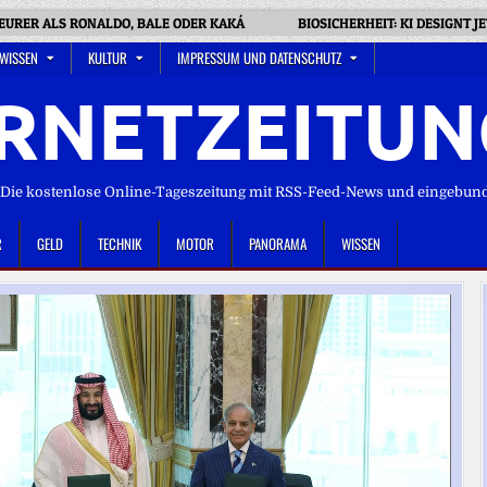
URER ALS RONALDO, BALE ODER KAKÁ
BIOSICHERHEIT: KI DESIGNT J
 WISSEN
KULTUR
IMPRESSUM UND DATENSCHUTZ
RNETZEITUN
ie kostenlose Online-Tageszeitung mit RSS-Feed-News und eingebun
R
GELD
TECHNIK
MOTOR
PANORAMA
WISSEN