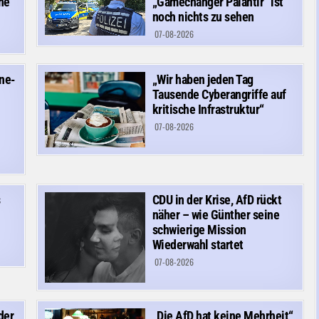
ne
„Gamechanger Palantir“ ist
noch nichts zu sehen
07-08-2026
ine-
„Wir haben jeden Tag
Tausende Cyberangriffe auf
kritische Infrastruktur“
07-08-2026
s
CDU in der Krise, AfD rückt
näher – wie Günther seine
schwierige Mission
Wiederwahl startet
07-08-2026
der
„Die AfD hat keine Mehrheit“,