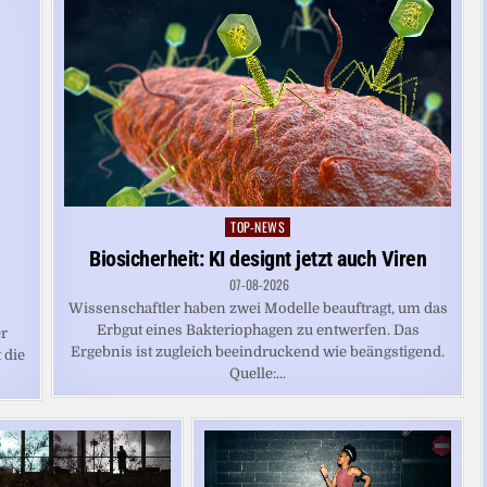
TOP-NEWS
Posted
in
Biosicherheit: KI designt jetzt auch Viren
07-08-2026
Wissenschaftler haben zwei Modelle beauftragt, um das
Erbgut eines Bakteriophagen zu entwerfen. Das
er
Ergebnis ist zugleich beeindruckend wie beängstigend.
 die
Quelle:...