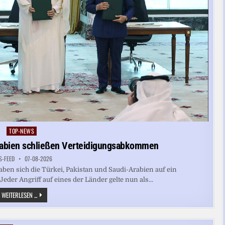
TOP-NEWS
Posted
in
Arabien schließen Verteidigungsabkommen
S-FEED
07-08-2026
ben sich die Türkei, Pakistan und Saudi-Arabien auf ein
der Angriff auf eines der Länder gelte nun als...
TÜRKEI,
WEITERLESEN ...
PAKISTAN
UND
SAUDI-
ARABIEN