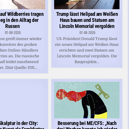
auf Wildberries tragen
Trump lässt Helipad am Weißen
eg in den Alltag der
Haus bauen und Statuen am
Russen
Lincoln Memorial vergolden
07-08-2026
07-08-2026
ine greift immer wieder
US-Präsident Donald Trump lässt
ikzentren des großen
ein neues Helipad am Weißen Haus
chen Online-Händlers
errichten und zwei Statuen am
ries an. Die russische
Lincoln Memorial vergolden. Die
aft leidet zunehmend
Bauprojekte...
r. Zitat-Quelle: DIE...
kulptur in der City:
Besserung bei ME/CFS: „Nach