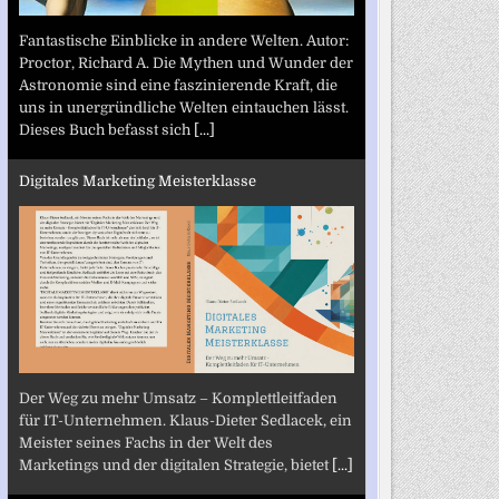
Fantastische Einblicke in andere Welten. Autor:
Proctor, Richard A. Die Mythen und Wunder der
Astronomie sind eine faszinierende Kraft, die
uns in unergründliche Welten eintauchen lässt.
Dieses Buch befasst sich
[...]
Digitales Marketing Meisterklasse
Der Weg zu mehr Umsatz – Komplettleitfaden
für IT-Unternehmen. Klaus-Dieter Sedlacek, ein
Meister seines Fachs in der Welt des
Marketings und der digitalen Strategie, bietet
[...]