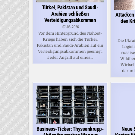
Türkei, Pakistan und Saudi-
Arabien schließen
Attacken 
Verteidigungsabkommen
den Kri
07-08-2026
Vor dem Hintergrund des Nahost-
Kriegs haben sich die Türkei,
Die Ukra
Pakistan und Saudi-Arabien auf ein
Logist
Verteidigungsabkommen geeinigt.
russis
Jeder Angriff auf eines...
Wildber
Wirtsch
darunte
Neue S
Business-Ticker: Thyssenkrupp-