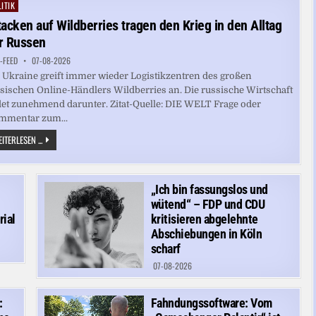
SCHLIESSEN V
ITIK
ted
ERTEIDIGUNGSABKOMMEN
tacken auf Wildberries tragen den Krieg in den Alltag
r Russen
-FEED
07-08-2026
 Ukraine greift immer wieder Logistikzentren des großen
sischen Online-Händlers Wildberries an. Die russische Wirtschaft
det zunehmend darunter. Zitat-Quelle: DIE WELT Frage oder
mmentar zum...
ATTACKEN
ITERLESEN ...
AUF
WILDBERRIES
TRAGEN
DEN
KRIEG
„Ich bin fassungslos und
IN
DEN
wütend“ – FDP und CDU
ALLTAG
ial
kritisieren abgelehnte
DER
RUSSEN
Abschiebungen in Köln
scharf
07-08-2026
:
Fahndungssoftware: Vom