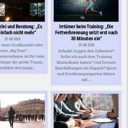
lei und Beratung: „Es
Irrtümer beim Training: „Die
einfach nicht mehr“
Fettverbrennung setzt erst nach
30 Minuten ein“
07-08-2026
07-08-2026
n einer Großkanzlei oder
nem „Big Four“-
Schadet Joggen den Gelenken?
nternehmen ist für viele
Sollte ich nach dem Training
steiger der große Traum.
Muskelkater haben? Und formen
rzählen drei junge...
Bauchübungen ein Sixpack? Sport-
und Ernährungsexperten klären
auf....