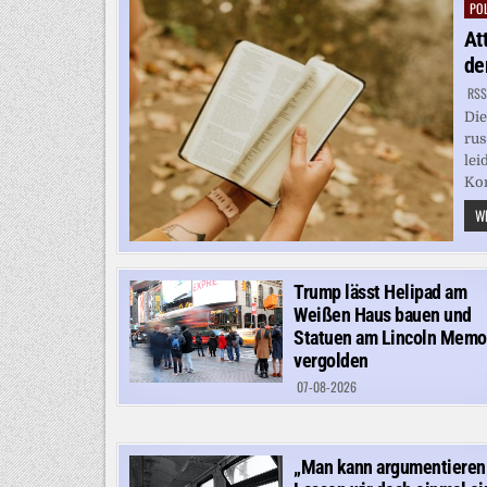
POL
Pos
in
At
de
RSS
Die
rus
lei
Ko
WE
Trump lässt Helipad am
Weißen Haus bauen und
Statuen am Lincoln Memor
vergolden
07-08-2026
„Man kann argumentieren