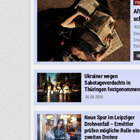
POL
Pos
in
Af
sc
RSS
Die
Uni
Tei
WE
Ukrainer wegen
Sabotageverdachts in
Thüringen festgenommen
06-08-2026
Neue Spur im Leipziger
Drohnenfall – Ermittler
prüfen mögliche Rolle ein
zweiten Drohne