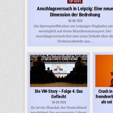
TOP-NEWS
Posted
in
Anschlagsversuch in Leipzig: Eine neu
Dimension der Bedrohung
06-08-2026
Die Sprengstoffdrohne am Leipziger Flughafen zie
womöglich auf einen Munitionstransport. Der
Anschlagsversuch löst eine neue Debatte über di
Drohnenabwehr aus....
Die VW-Story – Folge 4: Das
Crush in
Geflecht
fremdverli
als sei
06-08-2026
Es ist ein Skandal, der Deutschland
erschüttert: Vor gut zwanzig Jahren