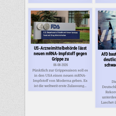
US-Arzneimittelbehörde lässt
neuen mRNA-Impfstoff gegen
AfD bau
Grippe zu
deutli
schwac
06-08-2026
Pünktlich zur Grippesaison soll es
in den USA einen neuen mRNA-
Impfstoff von Moderna geben. Es
Di
ist die weltweit erste Zulassung...
Deutsch
Rekord
unterdes
Laschet-Z