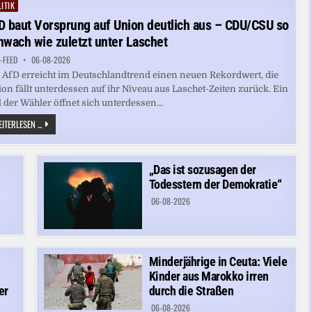
IMPFSTOFF
ITIK
ted
GEGEN
GRIPPE
D baut Vorsprung auf Union deutlich aus – CDU/CSU so
ZU
hwach wie zuletzt unter Laschet
-FEED
06-08-2026
 AfD erreicht im Deutschlandtrend einen neuen Rekordwert, die
on fällt unterdessen auf ihr Niveau aus Laschet-Zeiten zurück. Ein
l der Wähler öffnet sich unterdessen...
AFD
ITERLESEN ...
BAUT
VORSPRUNG
AUF
UNION
DEUTLICH
„Das ist sozusagen der
AUS –
Todesstern der Demokratie“
CDU/CSU
SO
06-08-2026
SCHWACH
WIE
ZULETZT
UNTER
LASCHET
Minderjährige in Ceuta: Viele
Kinder aus Marokko irren
er
durch die Straßen
06-08-2026