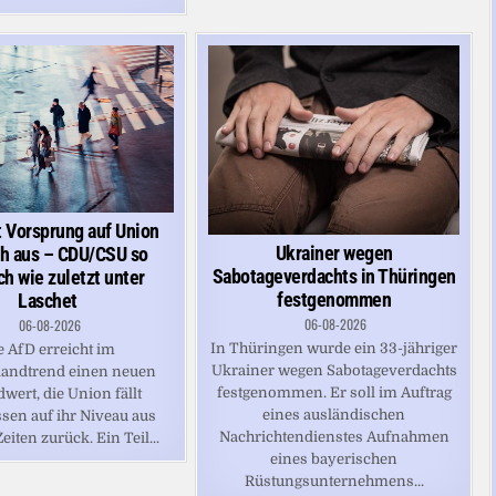
t Vorsprung auf Union
Ukrainer wegen
ch aus – CDU/CSU so
Sabotageverdachts in Thüringen
h wie zuletzt unter
festgenommen
Laschet
06-08-2026
06-08-2026
In Thüringen wurde ein 33-jähriger
e AfD erreicht im
Ukrainer wegen Sabotageverdachts
landtrend einen neuen
festgenommen. Er soll im Auftrag
wert, die Union fällt
eines ausländischen
sen auf ihr Niveau aus
Nachrichtendienstes Aufnahmen
eiten zurück. Ein Teil...
eines bayerischen
Rüstungsunternehmens...