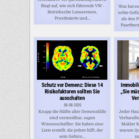
fliegt auf, wie sich führende VW-
Was hat e
Betriebsräte Luxusreisen,
echte Gefü
Prostituierte und...
als den P
Paarthera
Schutz vor Demenz: Diese 14
Immobili
Risikofaktoren sollten Sie
„Sie mü
ausschalten
Ver
06-08-2026
Knapp die Hälfte aller Demenzfälle
Jeder Hau
sind vermeidbar, sagen
Verhandlu
Wissenschaftler. Sie haben eine
Makler Mi
Liste erstellt, die jedem hilft, der
warum Qu
sein Gehirn...
zu