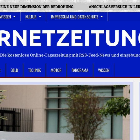
: EINE NEUE DIMENSION DER BEDROHUNG
ANSCHLAGSVERSUCH IN LE
 WISSEN
KULTUR
IMPRESSUM UND DATENSCHUTZ
RNETZEITUN
ie kostenlose Online-Tageszeitung mit RSS-Feed-News und eingebun
R
GELD
TECHNIK
MOTOR
PANORAMA
WISSEN