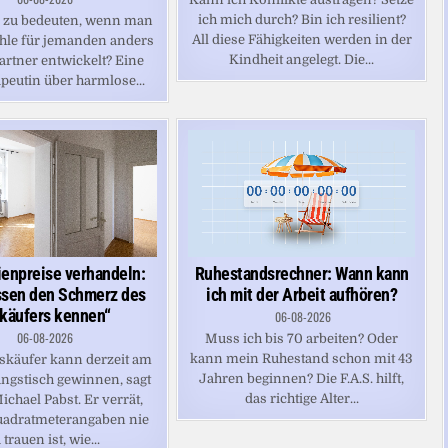
ich mich durch? Bin ich resilient?
s zu bedeuten, wenn man
All diese Fähigkeiten werden in der
hle für jemanden anders
Kindheit angelegt. Die...
artner entwickelt? Eine
peutin über harmlose...
Ruhestandsrechner: Wann kann
enpreise verhandeln:
ich mit der Arbeit aufhören?
ssen den Schmerz des
käufers kennen“
06-08-2026
06-08-2026
Muss ich bis 70 arbeiten? Oder
kann mein Ruhestand schon mit 43
skäufer kann derzeit am
Jahren beginnen? Die F.A.S. hilft,
ngstisch gewinnen, sagt
das richtige Alter...
chael Pabst. Er verrät,
adratmeterangaben nie
 trauen ist, wie...