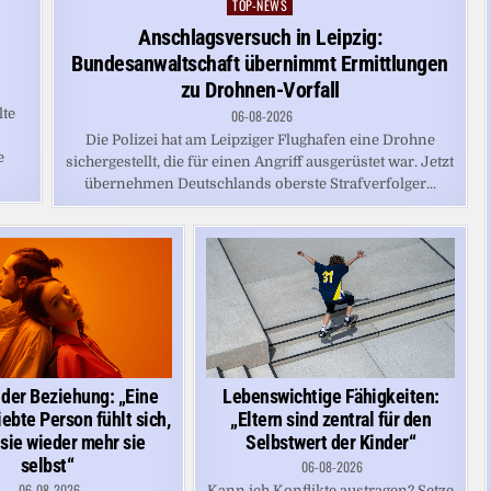
TOP-NEWS
Posted
in
e
Anschlagsversuch in Leipzig:
Bundesanwaltschaft übernimmt Ermittlungen
zu Drohnen-Vorfall
lte
06-08-2026
Die Polizei hat am Leipziger Flughafen eine Drohne
e
sichergestellt, die für einen Angriff ausgerüstet war. Jetzt
übernehmen Deutschlands oberste Strafverfolger...
 der Beziehung: „Eine
Lebenswichtige Fähigkeiten:
ebte Person fühlt sich,
„Eltern sind zentral für den
 sie wieder mehr sie
Selbstwert der Kinder“
selbst“
06-08-2026
06-08-2026
Kann ich Konflikte austragen? Setze