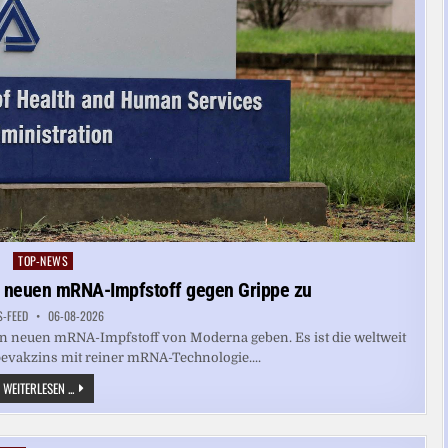
TOP-NEWS
Posted
in
t neuen mRNA-Impfstoff gegen Grippe zu
S-FEED
06-08-2026
nen neuen mRNA-Impfstoff von Moderna geben. Es ist die weltweit
pevakzins mit reiner mRNA-Technologie....
US-
WEITERLESEN ...
ARZNEIMITTELBEHÖRDE
LÄSST
NEUEN
MRNA-