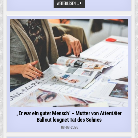
PUTIN
WEITERLESEN ...
MOBILISIERT
LAUT
SELENSKYJ
HEIMLICH
EINE
HALBE
MILLION
MANN
–
AUCH
ALS
DROHUNG
GEGEN
EUROPA
„Er war ein guter Mensch“ – Mutter von Attentäter
Ballout leugnet Tat des Sohnes
08-08-2026