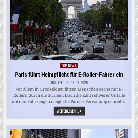
TOP-NEWS
Posted
in
Paris führt Helmpflicht für E-Roller-Fahrer ein
RSS-FEED
08-08-2026
Vor allem in Großstädten flitzen Menschen gerne mit E-
Rollern durch die Straßen. Doch die Zahl schwerer Unfälle
mit den Fahrzeugen steigt. Die Pariser Verwaltung schreibt...
PARIS
WEITERLESEN ...
FÜHRT
HELMPFLICHT
FÜR
E-
ROLLER-
FAHRER