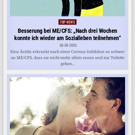
TOP-NEWS
Posted
in
Besserung bei ME/CFS: „Nach drei Wochen
konnte ich wieder am Sozialleben teilnehmen“
08-08-2026
Eine Ärztin erkrankt nach einer Corona-Infektion so schwer
an ME/CFS, dass sie nicht mehr allein essen und zur Toilette
gehen...