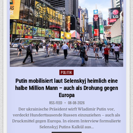
EIN
POLITIK
Posted
in
Putin mobilisiert laut Selenskyj heimlich eine
halbe Million Mann – auch als Drohung gegen
Europa
RSS-FEED
08-08-2026
Der ukrainische Präsident wirft Wladimir Putin vor,
verdeckt Hunderttausende Russen einzuziehen – auch als
Druckmittel gegen Europa. In einem Interview formulierte
Selenskyj Putins Kalkül aus...