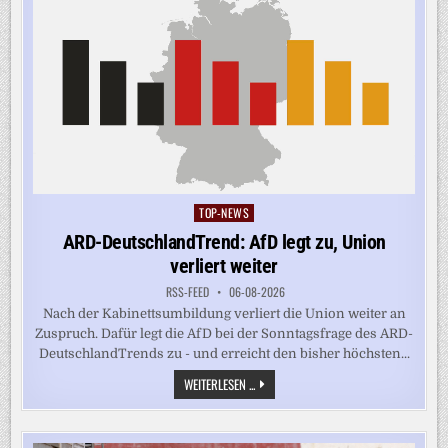
TOP-NEWS
Posted
in
ARD-DeutschlandTrend: AfD legt zu, Union
verliert weiter
RSS-FEED
06-08-2026
Nach der Kabinettsumbildung verliert die Union weiter an
Zuspruch. Dafür legt die AfD bei der Sonntagsfrage des ARD-
DeutschlandTrends zu - und erreicht den bisher höchsten...
ARD-
WEITERLESEN ...
DEUTSCHLANDTREND:
AFD
LEGT
ZU,
UNION