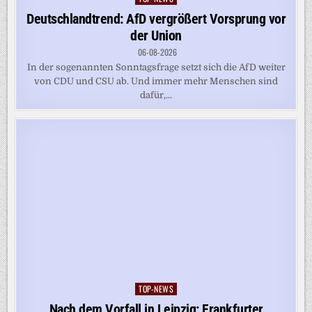
in
Deutschlandtrend: AfD vergrößert Vorsprung vor
der Union
06-08-2026
In der sogenannten Sonntagsfrage setzt sich die AfD weiter
von CDU und CSU ab. Und immer mehr Menschen sind
dafür,...
TOP-NEWS
Posted
in
Nach dem Vorfall in Leipzig: Frankfurter