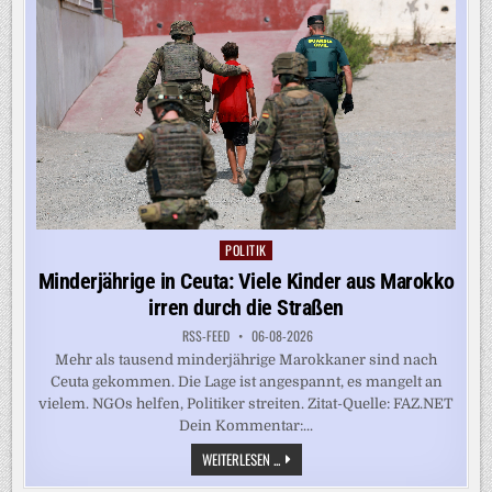
VERLIERT
WEITER
POLITIK
Posted
in
Minderjährige in Ceuta: Viele Kinder aus Marokko
irren durch die Straßen
RSS-FEED
06-08-2026
Mehr als tausend minderjährige Marokkaner sind nach
Ceuta gekommen. Die Lage ist angespannt, es mangelt an
vielem. NGOs helfen, Politiker streiten. Zitat-Quelle: FAZ.NET
Dein Kommentar:...
MINDERJÄHRIGE
WEITERLESEN ...
IN
CEUTA: