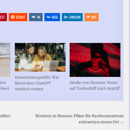
REST
REDDIT
VK
DIGG
LINKEDIN
MIX
Entscheidungshilfe: Wie
ion
Straße von Hormus: Feuer
Menschen ChatGPT
 lässt
auf Tankschiff nach Angriff
wirklich nutzen
täter
Birstein in Hessen: Pläne für Rechenzentrum
entzweien einen Ort →