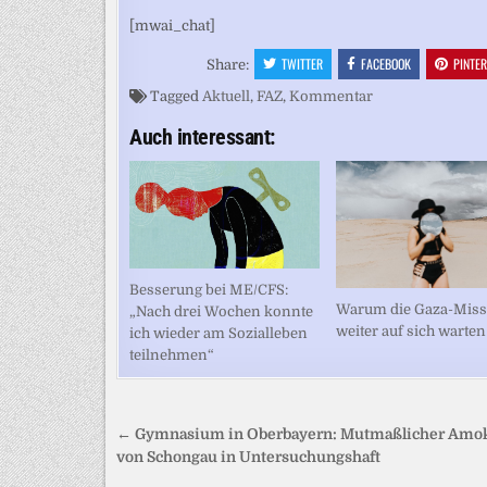
[mwai_chat]
TWITTER
FACEBOOK
PINTE
Share:
Tagged
Aktuell
,
FAZ
,
Kommentar
Auch interessant:
Besserung bei ME/CFS:
Warum die Gaza-Miss
„Nach drei Wochen konnte
weiter auf sich warten
ich wieder am Sozialleben
teilnehmen“
Beitragsnavigation
← Gymnasium in Oberbayern: Mutmaßlicher Amok
von Schongau in Untersuchungshaft