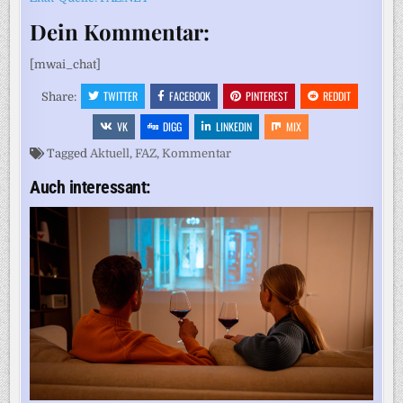
Dein Kommentar:
[mwai_chat]
TWITTER
FACEBOOK
PINTEREST
REDDIT
Share:
VK
DIGG
LINKEDIN
MIX
Tagged
Aktuell
,
FAZ
,
Kommentar
Auch interessant: