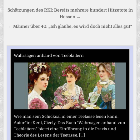
Beitragsnavigation
Schätzungen des RKI: Bereits mehrere hundert Hitzetote in
Hessen →
← Männer über 40: „Ich glaube, es wird doch nicht alles gut“
Wahrsagen anhand von Teeblättern
Wie man sein Schicksal in einer Teetasse lesen kann.
Autor*in: Kent, Cicely. Das Buch "Wahrsagen anhand von
Teeblättern" bietet eine Einführung in die Praxis und
Theorie des Lesens der Teetasse.
[...]