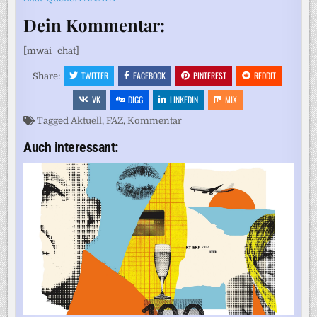
Dein Kommentar:
[mwai_chat]
TWITTER
FACEBOOK
PINTEREST
REDDIT
Share:
VK
DIGG
LINKEDIN
MIX
Tagged
Aktuell
,
FAZ
,
Kommentar
Auch interessant: