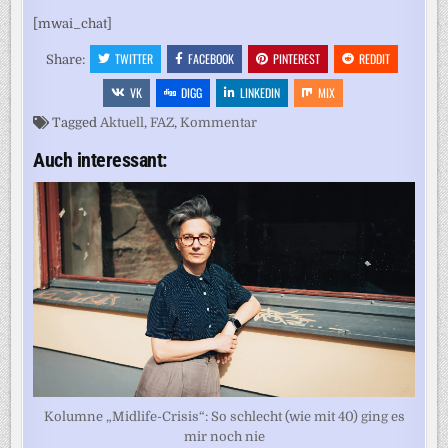
[mwai_chat]
TWITTER
FACEBOOK
PINTEREST
REDDIT
Share:
VK
DIGG
LINKEDIN
MIX
Tagged
Aktuell
,
FAZ
,
Kommentar
Auch interessant:
Kolumne „Midlife-Crisis“: So schlecht (wie mit 40) ging es
mir noch nie