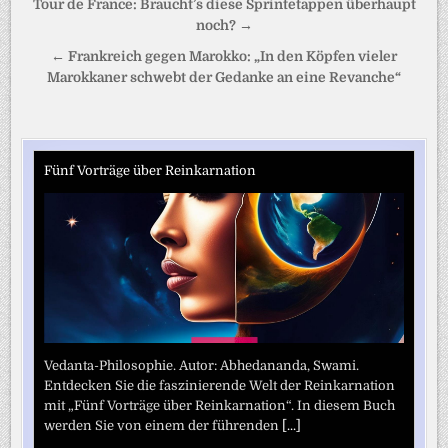
Beitragsnavigation
Tour de France: Braucht’s diese Sprintetappen überhaupt
noch? →
← Frankreich gegen Marokko: „In den Köpfen vieler
Marokkaner schwebt der Gedanke an eine Revanche“
Fünf Vorträge über Reinkarnation
Vedanta-Philosophie. Autor: Abhedananda, Swami.
Entdecken Sie die faszinierende Welt der Reinkarnation
mit „Fünf Vorträge über Reinkarnation“. In diesem Buch
werden Sie von einem der führenden
[...]