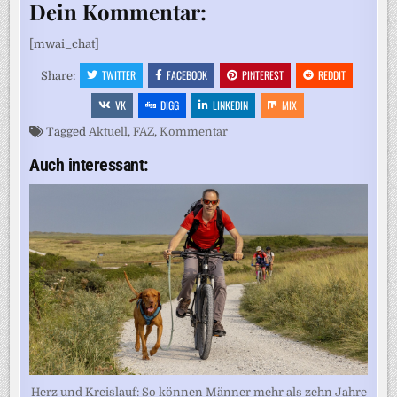
Dein Kommentar:
[mwai_chat]
TWITTER
FACEBOOK
PINTEREST
REDDIT
Share:
VK
DIGG
LINKEDIN
MIX
Tagged
Aktuell
,
FAZ
,
Kommentar
Auch interessant:
Herz und Kreislauf: So können Männer mehr als zehn Jahre