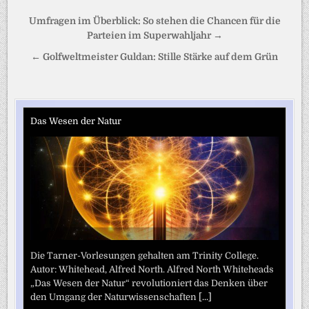
Beitragsnavigation
Umfragen im Überblick: So stehen die Chancen für die
Parteien im Superwahljahr →
← Golfweltmeister Guldan: Stille Stärke auf dem Grün
Das Wesen der Natur
Die Tarner-Vorlesungen gehalten am Trinity College.
Autor: Whitehead, Alfred North. Alfred North Whiteheads
„Das Wesen der Natur“ revolutioniert das Denken über
den Umgang der Naturwissenschaften
[...]