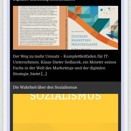
Der Weg zu mehr Umsatz – Komplettleitfaden für IT-
Unternehmen. Klaus-Dieter Sedlacek, ein Meister seines
Fachs in der Welt des Marketings und der digitalen
Strategie, bietet
[...]
Die Wahrheit über den Sozialismus