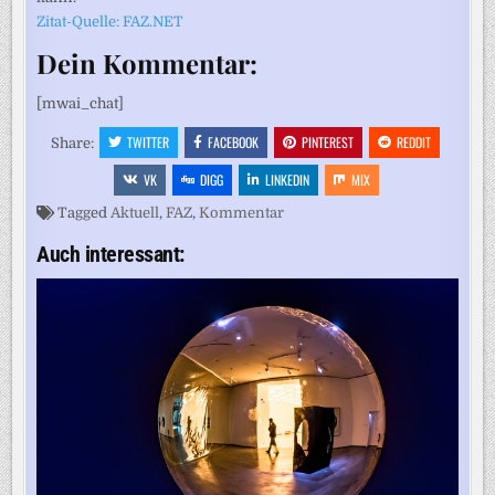
Zitat-Quelle: FAZ.NET
Dein Kommentar:
[mwai_chat]
TWITTER
FACEBOOK
PINTEREST
REDDIT
Share:
VK
DIGG
LINKEDIN
MIX
Tagged
Aktuell
,
FAZ
,
Kommentar
Auch interessant: