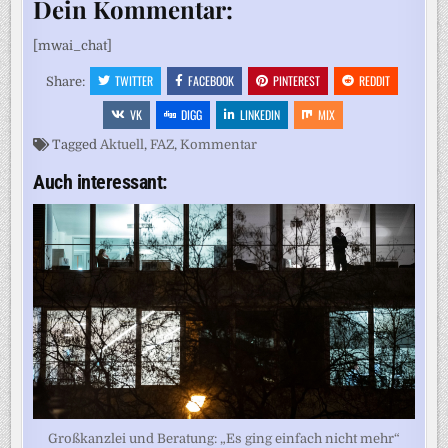
Dein Kommentar:
[mwai_chat]
TWITTER
FACEBOOK
PINTEREST
REDDIT
Share:
VK
DIGG
LINKEDIN
MIX
Tagged
Aktuell
,
FAZ
,
Kommentar
Auch interessant:
Großkanzlei und Beratung: „Es ging einfach nicht mehr“