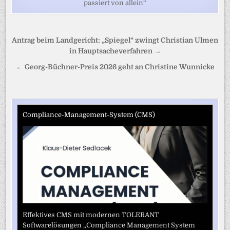
passiert von allein“
Beitragsnavigation
Antrag beim Landgericht: „Spiegel“ zwingt Christian Ulmen
in Hauptsacheverfahren →
← Georg-Büchner-Preis 2026 geht an Christine Wunnicke
Compliance-Management-System (CMS)
Effektives CMS mit modernen TOLERANT
Softwarelösungen „Compliance Management System