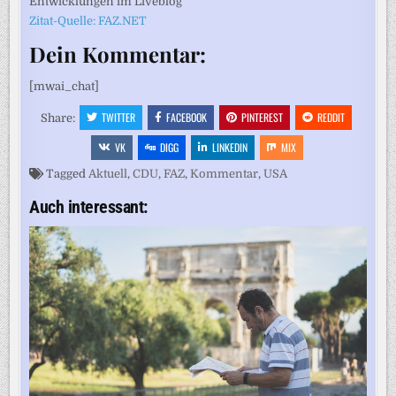
Entwicklungen im Liveblog
Zitat-Quelle: FAZ.NET
Dein Kommentar:
[mwai_chat]
TWITTER
FACEBOOK
PINTEREST
REDDIT
Share:
VK
DIGG
LINKEDIN
MIX
Tagged
Aktuell
,
CDU
,
FAZ
,
Kommentar
,
USA
Auch interessant: