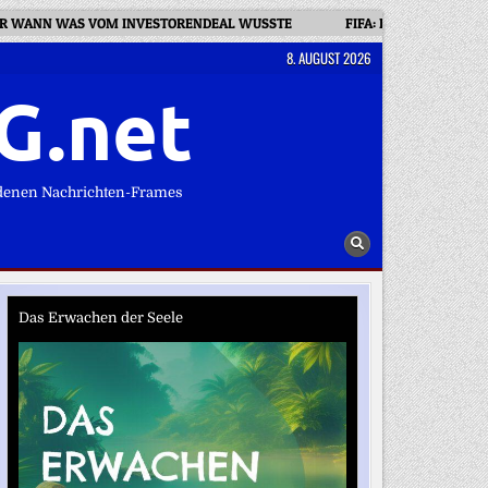
 WER WANN WAS VOM INVESTORENDEAL WUSSTE
FIFA: DIE WM WAR N
8. AUGUST 2026
G.net
denen Nachrichten-Frames
Das Erwachen der Seele