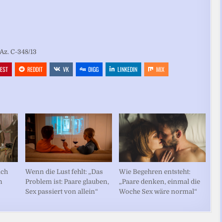
Az. C-348/13
REST
REDDIT
VK
DIGG
LINKEDIN
MIX
ich
Wenn die Lust fehlt: „Das
Wie Begehren entsteht:
n
Problem ist: Paare glauben,
„Paare denken, einmal die
Sex passiert von allein“
Woche Sex wäre normal“