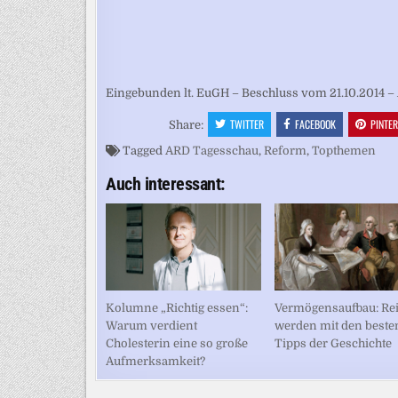
Eingebunden lt. EuGH – Beschluss vom 21.10.2014 – 
TWITTER
FACEBOOK
PINTE
Share:
Tagged
ARD Tagesschau
,
Reform
,
Topthemen
Auch interessant:
Vermögensaufbau: Re
Kolumne „Richtig essen“:
werden mit den beste
Warum verdient
Tipps der Geschichte
Cholesterin eine so große
Aufmerksamkeit?