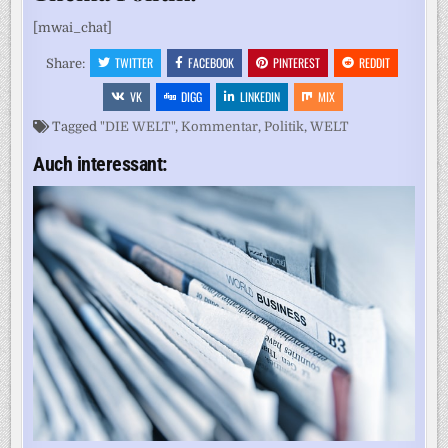
[mwai_chat]
TWITTER
FACEBOOK
PINTEREST
REDDIT
Share:
VK
DIGG
LINKEDIN
MIX
Tagged
"DIE WELT"
,
Kommentar
,
Politik
,
WELT
Auch interessant: