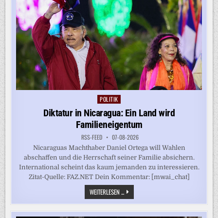
THAILAND
POLITIK
Posted
in
Diktatur in Nicaragua: Ein Land wird
Familieneigentum
RSS-FEED
07-08-2026
Nicaraguas Machthaber Daniel Ortega will Wahlen
abschaffen und die Herrschaft seiner Familie absichern.
International scheint das kaum jemanden zu interessieren.
Zitat-Quelle: FAZ.NET Dein Kommentar: [mwai_chat]
DIKTATUR
WEITERLESEN ...
IN
NICARAGUA:
EIN
LAND