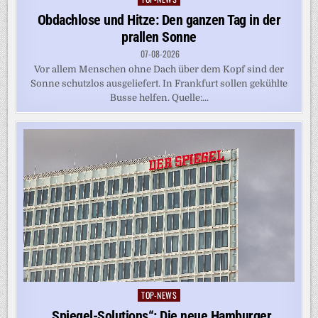
in
Obdachlose und Hitze: Den ganzen Tag in der
prallen Sonne
07-08-2026
Vor allem Menschen ohne Dach über dem Kopf sind der
Sonne schutzlos ausgeliefert. In Frankfurt sollen gekühlte
Busse helfen. Quelle:...
TOP-NEWS
Posted
in
„Spiegel-Solutions“: Die neue Hamburger