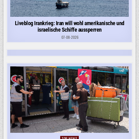
Liveblog Irankrieg: Iran will wohl amerikanische und
israelische Schiffe aussperren
07-08-2026
TOP-NEWS
Posted