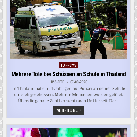
TOP-NEWS
Posted
in
Mehrere Tote bei Schüssen an Schule in Thailand
RSS-FEED
07-08-2026
In Thailand hat ein 14-Jähriger laut Polizei an seiner Schule
um sich geschossen. Mehrere Menschen wurden getötet.
Über die genaue Zahl herrscht noch Unklarheit. Der...
MEHRERE
WEITERLESEN ...
TOTE
BEI
SCHÜSSEN
AN
SCHULE
IN