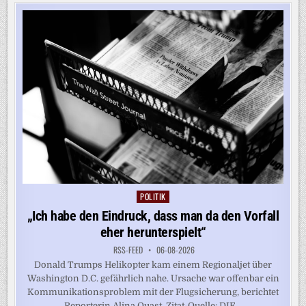
ZU
SPRENGSTOFF-
DROHNE
POLITIK
Posted
in
„Ich habe den Eindruck, dass man da den Vorfall
eher herunterspielt“
RSS-FEED
06-08-2026
Donald Trumps Helikopter kam einem Regionaljet über
Washington D.C. gefährlich nahe. Ursache war offenbar ein
Kommunikationsproblem mit der Flugsicherung, berichtet
Reporterin Alina Quast. Zitat-Quelle: DIE...