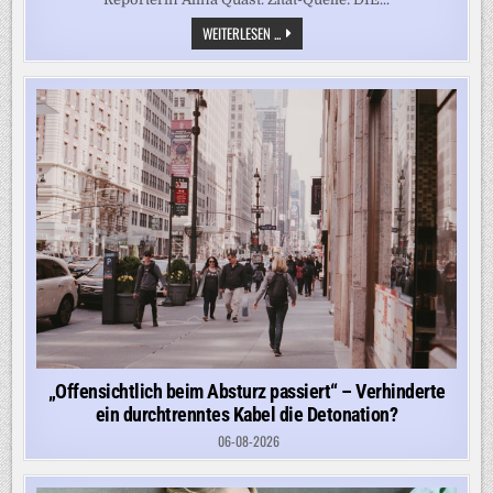
„ICH
WEITERLESEN ...
HABE
DEN
EINDRUCK,
DASS
MAN
DA
DEN
VORFALL
EHER
HERUNTERSPIELT“
„Offensichtlich beim Absturz passiert“ – Verhinderte
ein durchtrenntes Kabel die Detonation?
06-08-2026