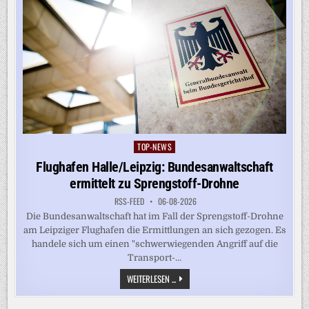
TOP-NEWS
Posted
in
Flughafen Halle/Leipzig: Bundesanwaltschaft
ermittelt zu Sprengstoff-Drohne
RSS-FEED
06-08-2026
Die Bundesanwaltschaft hat im Fall der Sprengstoff-Drohne
am Leipziger Flughafen die Ermittlungen an sich gezogen. Es
handele sich um einen "schwerwiegenden Angriff auf die
Transport-...
FLUGHAFEN
WEITERLESEN ...
HALLE/LEIPZIG:
BUNDESANWALTSCHAFT
ERMITTELT