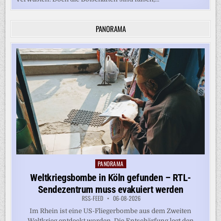
PANORAMA
PANORAMA
Posted
in
Weltkriegsbombe in Köln gefunden – RTL-
Sendezentrum muss evakuiert werden
RSS-FEED
06-08-2026
Im Rhein ist eine US-Fliegerbombe aus dem Zweiten
Weltkrieg entdeckt worden. Die Entschärfung legt den