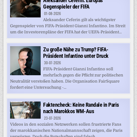
Aleksander Ceferin: Europas
Gegenspieler der FIFA
01-08-2026
Aleksander Ceferin gilt als wichtigster
Gegenspieler von FIFA-Präsident Gianni Infantino. Im Streit
um die Investorenpläne der FIFA hat der UEFA-Präsident...
Zu große Nähe zu Trump? FIFA-
Präsident Infantino unter Druck
30-07-2026
FIFA-Präsident Gianni Infantino soll
mehrfach gegen die Pflicht zur politischen
Neutralität verstoßen haben. Die Organisation FairSquare
fordert eine Untersuchung -...
Faktencheck: Keine Randale in Paris
nach Marokkos WM-Aus
23-07-2026
Videos in den sozialen Netzwerken sollen frustrierte Fans
der marokkanischen Nationalmannschaft zeigen, die Paris
verwüsten. Doch die Botschaften sind falsch,...