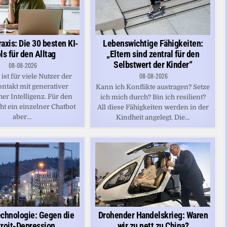
axis: Die 30 besten KI-
Lebenswichtige Fähigkeiten:
ls für den Alltag
„Eltern sind zentral für den
Selbstwert der Kinder“
08-08-2026
08-08-2026
ist für viele Nutzer der
ontakt mit generativer
Kann ich Konflikte austragen? Setze
er Intelligenz. Für den
ich mich durch? Bin ich resilient?
cht ein einzelner Chatbot
All diese Fähigkeiten werden in der
aber...
Kindheit angelegt. Die...
chnologie: Gegen die
Drohender Handelskrieg: Waren
roit-Depression
wir zu nett zu China?