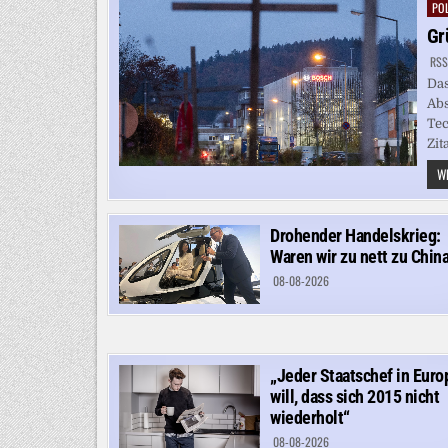
POL
Pos
in
Gr
RSS
Das
Abs
Tec
Zit
WE
Drohender Handelskrieg:
Waren wir zu nett zu Chin
08-08-2026
„Jeder Staatschef in Euro
will, dass sich 2015 nicht
wiederholt“
08-08-2026