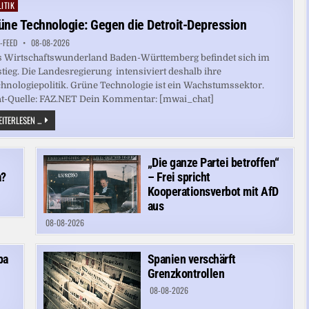
US-
ITIK
ted
JOB-
DATEN
üne Technologie: Gegen die Detroit-Depression
-FEED
08-08-2026
 Wirtschaftswunderland Baden-Württemberg befindet sich im
tieg. Die Landesregierung intensiviert deshalb ihre
hnologiepolitik. Grüne Technologie ist ein Wachstumssektor.
at-Quelle: FAZ.NET Dein Kommentar: [mwai_chat]
GRÜNE
ITERLESEN ...
TECHNOLOGIE:
GEGEN
DIE
DETROIT-
„Die ganze Partei betroffen“
DEPRESSION
a?
– Frei spricht
Kooperationsverbot mit AfD
aus
08-08-2026
pa
Spanien verschärft
Grenzkontrollen
08-08-2026