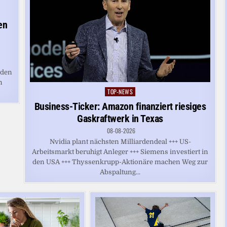
en
 den
n
TOP-NEWS
Posted
in
Business-Ticker: Amazon finanziert riesiges
Gaskraftwerk in Texas
08-08-2026
Nvidia plant nächsten Milliardendeal +++ US-
Arbeitsmarkt beruhigt Anleger +++ Siemens investiert in
den USA +++ Thyssenkrupp-Aktionäre machen Weg zur
Abspaltung...