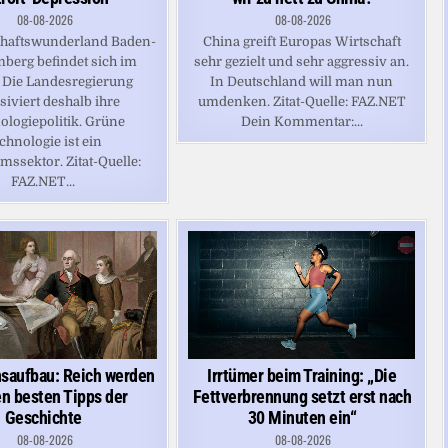
08-08-2026
08-08-2026
chaftswunderland Baden-
China greift Europas Wirtschaft
berg befindet sich im
sehr gezielt und sehr aggressiv an.
. Die Landesregierung
In Deutschland will man nun
siviert deshalb ihre
umdenken. Zitat-Quelle: FAZ.NET
ologiepolitik. Grüne
Dein Kommentar:...
chnologie ist ein
ssektor. Zitat-Quelle:
FAZ.NET...
saufbau: Reich werden
Irrtümer beim Training: „Die
en besten Tipps der
Fettverbrennung setzt erst nach
Geschichte
30 Minuten ein“
08-08-2026
08-08-2026