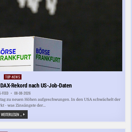
TOP-NEWS
Posted
in
r DAX-Rekord nach US-Job-Daten
S-FEED
08-08-2026
ittag zu neuen Höhen aufgeschwungen. In den USA schwächelt der
t - was Zinsängste der...
MARKTBERICHT:
WEITERLESEN ...
NEUER
DAX-
REKORD
NACH