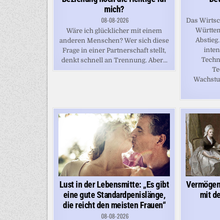
mich?
08-08-2026
Das Wirts
Württem
Wäre ich glücklicher mit einem
Abstieg
anderen Menschen? Wer sich diese
inten
Frage in einer Partnerschaft stellt,
Techn
denkt schnell an Trennung. Aber...
Te
Wachstum
Vermögen
Lust in der Lebensmitte: „Es gibt
mit d
eine gute Standardpenislänge,
die reicht den meisten Frauen“
08-08-2026