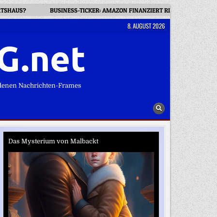
RTSHAUS?
BUSINESS-TICKER: AMAZON FINANZIERT RIESIGES GASKRA
8. AUGUST 2026
G.net
denen Nachrichten-Frames
Das Mysterium von Malbackt