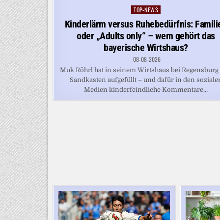
TOP-NEWS
Posted
in
Kinderlärm versus Ruhebedürfnis: Famili
oder „Adults only“ – wem gehört das
bayerische Wirtshaus?
08-08-2026
Muk Röhrl hat in seinem Wirtshaus bei Regensburg
Sandkasten aufgefüllt – und dafür in den soziale
Medien kinderfeindliche Kommentare...