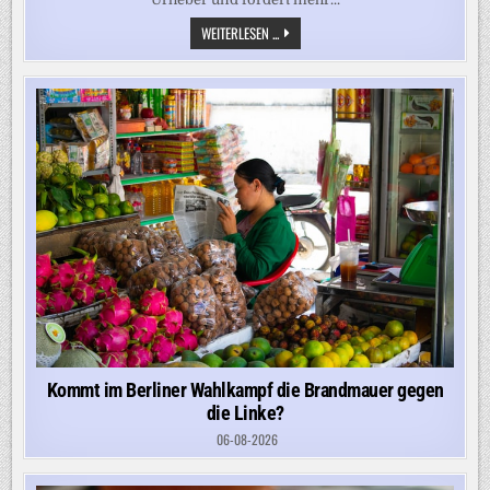
„WIR
WEITERLESEN ...
MÜSSEN
ZUM
JETZIGEN
ERMITTLUNGSSTAND
DAVON
AUSGEHEN,
DASS
ES
AUTORITÄRE
MÄCHTE
SIND“
Kommt im Berliner Wahlkampf die Brandmauer gegen
die Linke?
06-08-2026