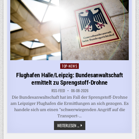
TOP-NEWS
Posted
in
Flughafen Halle/Leipzig: Bundesanwaltschaft
ermittelt zu Sprengstoff-Drohne
RSS-FEED
06-08-2026
Die Bundesanwaltschaft hat im Fall der Sprengstoff-Drohne
am Leipziger Flughafen die Ermittlungen an sich gezogen. Es
handele sich um einen "schwerwiegenden Angriff auf die
Transport-...
FLUGHAFEN
WEITERLESEN ...
HALLE/LEIPZIG:
BUNDESANWALTSCHAFT
ERMITTELT