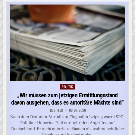
ZU
SPRENGSTOFF-
DROHNE
POLITIK
Posted
in
„Wir müssen zum jetzigen Ermittlungsstand
davon ausgehen, dass es autoritäre Mächte sind“
RSS-FEED
06-08-2026
Nach dem Drohnen-Vorfall am Flughafen Leipzig warnt SPD-
Politiker Hubertus Heil vor hybriden Angriffen auf
Deutschland. Er sieht autoritäre Staaten als wahrscheinliche
Urheber und fordert mehr...